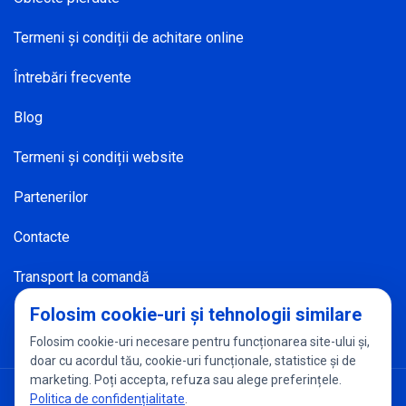
Termeni și condiții de achitare online
Întrebări frecvente
Blog
Termeni și condiții website
Partenerilor
Contacte
Transport la comandă
Folosim cookie-uri și tehnologii similare
Folosim cookie-uri necesare pentru funcționarea site-ului și,
doar cu acordul tău, cookie-uri funcționale, statistice și de
marketing. Poți accepta, refuza sau alege preferințele.
Politica de confidențialitate
Setări cookies
Politica de confidențialitate
.