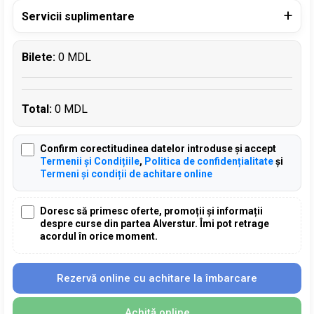
Servicii suplimentare
Bilete:
0 MDL
Total:
0 MDL
Confirm corectitudinea datelor introduse și accept
Termenii și Condițiile
,
Politica de confidențialitate
și
Termeni și condiții de achitare online
Doresc să primesc oferte, promoții și informații
despre curse din partea Alverstur. Îmi pot retrage
acordul în orice moment.
Rezervă online cu achitare la îmbarcare
Achită online