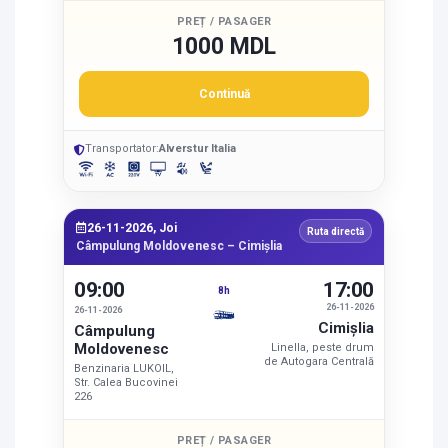
PREȚ / PASAGER
1000 MDL
Continuă
Transportator:
Alverstur Italia
26-11-2026, Joi
Ruta directă
Câmpulung Moldovenesc – Cimişlia
09:00
17:00
8h
26-11-2026
26-11-2026
Cimişlia
Câmpulung
Moldovenesc
Linella, peste drum
de Autogara Centrală
Benzinaria LUKOIL,
Str. Calea Bucovinei
226
PREȚ / PASAGER