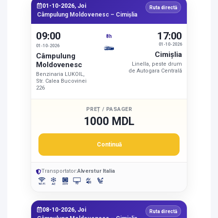
01-10-2026, Joi
Ruta directă
Câmpulung Moldovenesc – Cimişlia
09:00
17:00
8h
01-10-2026
01-10-2026
Cimişlia
Câmpulung
Moldovenesc
Linella, peste drum
de Autogara Centrală
Benzinaria LUKOIL,
Str. Calea Bucovinei
226
PREȚ / PASAGER
1000 MDL
Continuă
Transportator:
Alverstur Italia
08-10-2026, Joi
Ruta directă