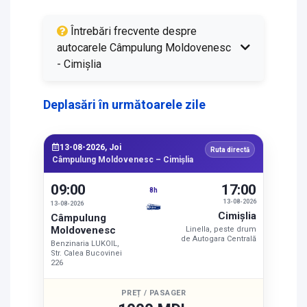
Întrebări frecvente despre
autocarele Câmpulung Moldovenesc
- Cimişlia
Deplasări în următoarele zile
13-08-2026, Joi
Ruta directă
Câmpulung Moldovenesc – Cimişlia
09:00
17:00
8h
13-08-2026
13-08-2026
Cimişlia
Câmpulung
Moldovenesc
Linella, peste drum
de Autogara Centrală
Benzinaria LUKOIL,
Str. Calea Bucovinei
226
PREȚ / PASAGER