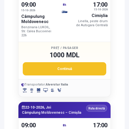
09:00
17:00
8h
15-10-2026
15-10-2026
Cimişlia
Câmpulung
Moldovenesc
Linella, peste drum
de Autogara Centrală
Benzinaria LUKOIL,
Str. Calea Bucovinei
226
PREȚ / PASAGER
1000 MDL
Continuă
Transportator:
Alverstur Italia
22-10-2026, Joi
Ruta directă
Câmpulung Moldovenesc – Cimişlia
09:00
17:00
8h