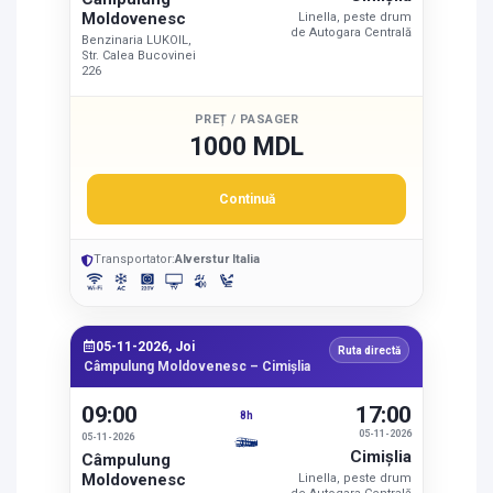
Moldovenesc
Linella, peste drum
de Autogara Centrală
Benzinaria LUKOIL,
Str. Calea Bucovinei
226
PREȚ / PASAGER
1000 MDL
Continuă
Transportator:
Alverstur Italia
05-11-2026, Joi
Ruta directă
Câmpulung Moldovenesc – Cimişlia
09:00
17:00
8h
05-11-2026
05-11-2026
Cimişlia
Câmpulung
Moldovenesc
Linella, peste drum