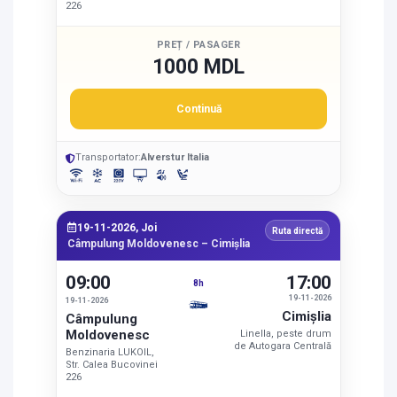
226
PREȚ / PASAGER
1000 MDL
Continuă
Transportator:
Alverstur Italia
19-11-2026, Joi
Ruta directă
Câmpulung Moldovenesc – Cimişlia
09:00
17:00
8h
19-11-2026
19-11-2026
Cimişlia
Câmpulung
Moldovenesc
Linella, peste drum
de Autogara Centrală
Benzinaria LUKOIL,
Str. Calea Bucovinei
226