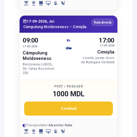
17-09-2026, Joi
Ruta directă
Câmpulung Moldovenesc – Cimişlia
09:00
17:00
8h
17-09-2026
17-09-2026
Cimişlia
Câmpulung
Moldovenesc
Linella, peste drum
de Autogara Centrală
Benzinaria LUKOIL,
Str. Calea Bucovinei
226
PREȚ / PASAGER
1000 MDL
Continuă
Transportator:
Alverstur Italia