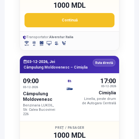
1000 MDL
Continuă
Transportator:
Alverstur Italia
03-12-2026, Joi
Ruta directă
Câmpulung Moldovenesc – Cimişlia
09:00
17:00
8h
03-12-2026
03-12-2026
Cimişlia
Câmpulung
Moldovenesc
Linella, peste drum
de Autogara Centrală
Benzinaria LUKOIL,
Str. Calea Bucovinei
226
PREȚ / PASAGER
1000 MDL