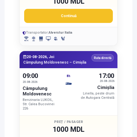
1000 MDL
Continuă
Transportator:
Alverstur Italia
20-08-2026, Joi
Ruta directă
Câmpulung Moldovenesc – Cimişlia
09:00
17:00
8h
20-08-2026
20-08-2026
Cimişlia
Câmpulung
Moldovenesc
Linella, peste drum
de Autogara Centrală
Benzinaria LUKOIL,
Str. Calea Bucovinei
226
PREȚ / PASAGER
1000 MDL