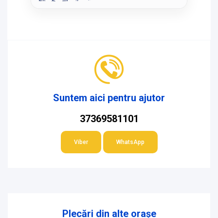
Suntem aici pentru ajutor
37369581101
Viber
WhatsApp
Plecări din alte orașe