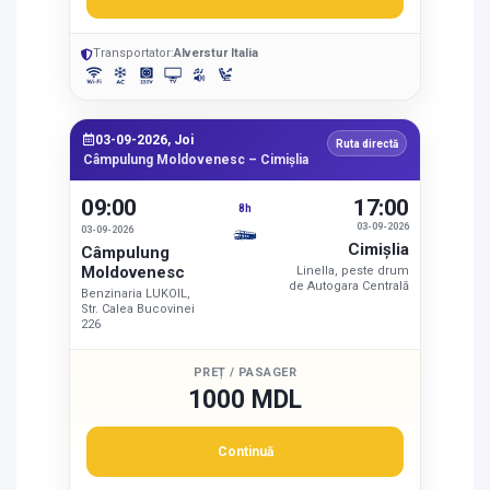
Transportator:
Alverstur Italia
03-09-2026, Joi
Ruta directă
Câmpulung Moldovenesc – Cimişlia
09:00
17:00
8h
03-09-2026
03-09-2026
Cimişlia
Câmpulung
Moldovenesc
Linella, peste drum
de Autogara Centrală
Benzinaria LUKOIL,
Str. Calea Bucovinei
226
PREȚ / PASAGER
1000 MDL
Continuă