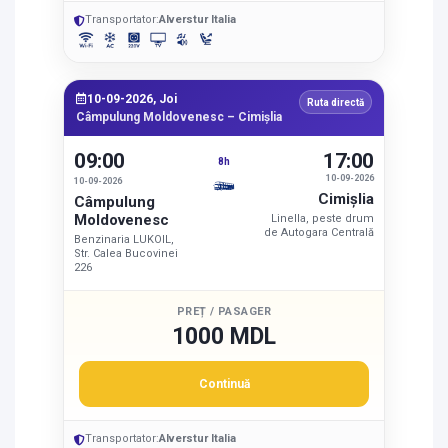
Transportator:
Alverstur Italia
10-09-2026, Joi
Ruta directă
Câmpulung Moldovenesc – Cimişlia
09:00
17:00
8h
10-09-2026
10-09-2026
Cimişlia
Câmpulung
Moldovenesc
Linella, peste drum
de Autogara Centrală
Benzinaria LUKOIL,
Str. Calea Bucovinei
226
PREȚ / PASAGER
1000 MDL
Continuă
Transportator:
Alverstur Italia