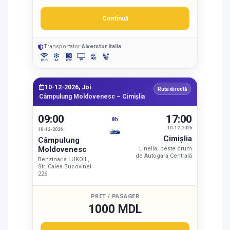
Continuă
Transportator:
Alverstur Italia
10-12-2026, Joi
Ruta directă
Câmpulung Moldovenesc – Cimişlia
09:00
17:00
8h
10-12-2026
10-12-2026
Cimişlia
Câmpulung
Moldovenesc
Linella, peste drum
de Autogara Centrală
Benzinaria LUKOIL,
Str. Calea Bucovinei
226
PREȚ / PASAGER
1000 MDL