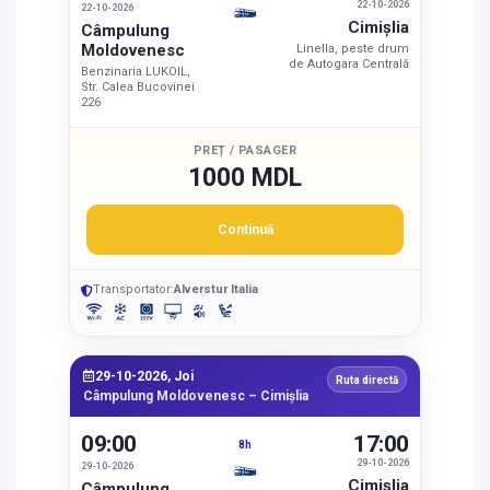
22-10-2026
22-10-2026
Cimişlia
Câmpulung
Moldovenesc
Linella, peste drum
de Autogara Centrală
Benzinaria LUKOIL,
Str. Calea Bucovinei
226
PREȚ / PASAGER
1000 MDL
Continuă
Transportator:
Alverstur Italia
29-10-2026, Joi
Ruta directă
Câmpulung Moldovenesc – Cimişlia
09:00
17:00
8h
29-10-2026
29-10-2026
Cimişlia
Câmpulung