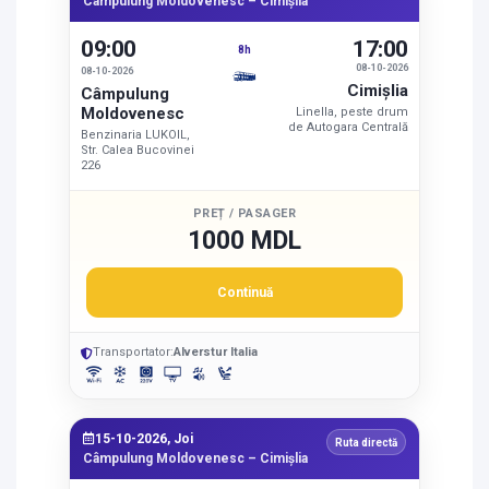
Câmpulung Moldovenesc – Cimişlia
09:00
17:00
8h
08-10-2026
08-10-2026
Cimişlia
Câmpulung
Moldovenesc
Linella, peste drum
de Autogara Centrală
Benzinaria LUKOIL,
Str. Calea Bucovinei
226
PREȚ / PASAGER
1000 MDL
Continuă
Transportator:
Alverstur Italia
15-10-2026, Joi
Ruta directă
Câmpulung Moldovenesc – Cimişlia