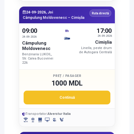
24-09-2026, Joi
Ruta directă
Câmpulung Moldovenesc – Cimişlia
09:00
17:00
8h
24-09-2026
24-09-2026
Cimişlia
Câmpulung
Moldovenesc
Linella, peste drum
de Autogara Centrală
Benzinaria LUKOIL,
Str. Calea Bucovinei
226
PREȚ / PASAGER
1000 MDL
Continuă
Transportator:
Alverstur Italia