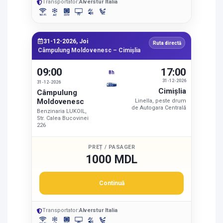
Transportator:
Alverstur Italia
31-12-2026, Joi
Ruta directă
Câmpulung Moldovenesc – Cimişlia
09:00
17:00
8h
31-12-2026
31-12-2026
Cimişlia
Câmpulung
Moldovenesc
Linella, peste drum
de Autogara Centrală
Benzinaria LUKOIL,
Str. Calea Bucovinei
226
PREȚ / PASAGER
1000 MDL
Continuă
Transportator:
Alverstur Italia