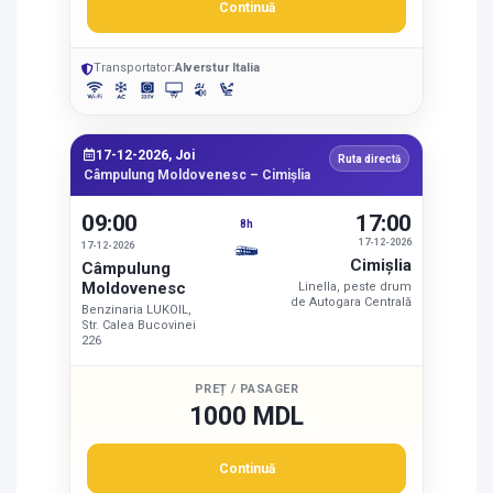
Continuă
Transportator:
Alverstur Italia
17-12-2026, Joi
Ruta directă
Câmpulung Moldovenesc – Cimişlia
09:00
17:00
8h
17-12-2026
17-12-2026
Cimişlia
Câmpulung
Moldovenesc
Linella, peste drum
de Autogara Centrală
Benzinaria LUKOIL,
Str. Calea Bucovinei
226
PREȚ / PASAGER
1000 MDL
Continuă