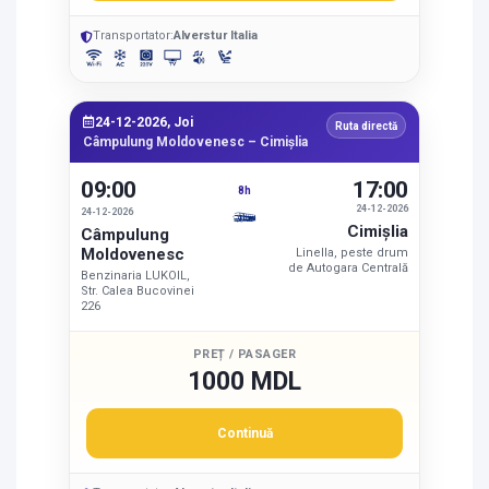
Transportator:
Alverstur Italia
24-12-2026, Joi
Ruta directă
Câmpulung Moldovenesc – Cimişlia
09:00
17:00
8h
24-12-2026
24-12-2026
Cimişlia
Câmpulung
Moldovenesc
Linella, peste drum
de Autogara Centrală
Benzinaria LUKOIL,
Str. Calea Bucovinei
226
PREȚ / PASAGER
1000 MDL
Continuă