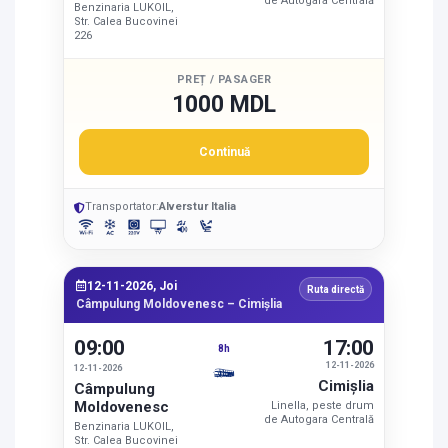
de Autogara Centrală
Benzinaria LUKOIL,
Str. Calea Bucovinei
226
PREȚ / PASAGER
1000 MDL
Continuă
Transportator:
Alverstur Italia
12-11-2026, Joi
Ruta directă
Câmpulung Moldovenesc – Cimişlia
09:00
17:00
8h
12-11-2026
12-11-2026
Cimişlia
Câmpulung
Moldovenesc
Linella, peste drum
de Autogara Centrală
Benzinaria LUKOIL,
Str. Calea Bucovinei