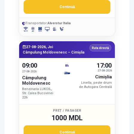
Continuă
Transportator:
Alverstur Italia
27-08-2026, Joi
Ruta directă
Câmpulung Moldovenesc – Cimişlia
09:00
17:00
8h
27-08-2026
27-08-2026
Cimişlia
Câmpulung
Moldovenesc
Linella, peste drum
de Autogara Centrală
Benzinaria LUKOIL,
Str. Calea Bucovinei
226
PREȚ / PASAGER
1000 MDL
Continuă