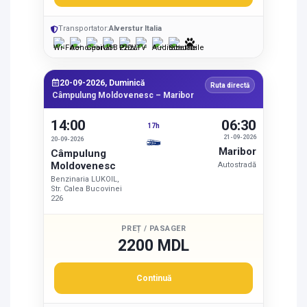
Transportator:
Alverstur Italia
20-09-2026, Duminică
Ruta directă
Câmpulung Moldovenesc – Maribor
14:00
06:30
17h
21-09-2026
20-09-2026
Maribor
Câmpulung
Moldovenesc
Autostradă
Benzinaria LUKOIL,
Str. Calea Bucovinei
226
PREȚ / PASAGER
2200 MDL
Continuă