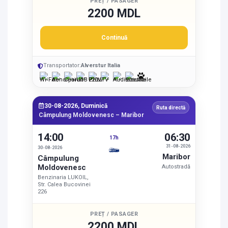
PREȚ / PASAGER
2200 MDL
Continuă
Transportator:
Alverstur Italia
30-08-2026, Duminică
Ruta directă
Câmpulung Moldovenesc – Maribor
14:00
06:30
17h
31-08-2026
30-08-2026
Maribor
Câmpulung
Moldovenesc
Autostradă
Benzinaria LUKOIL,
Str. Calea Bucovinei
226
PREȚ / PASAGER
2200 MDL