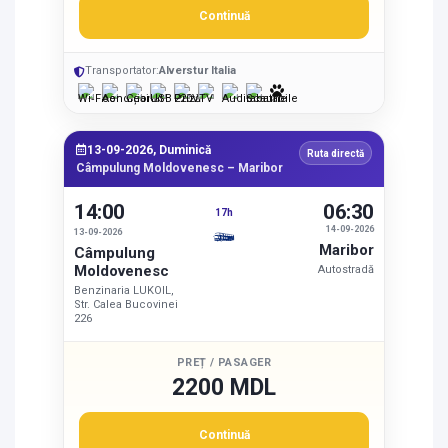
Continuă
Transportator:
Alverstur Italia
13-09-2026, Duminică
Ruta directă
Câmpulung Moldovenesc – Maribor
14:00
06:30
17h
14-09-2026
13-09-2026
Maribor
Câmpulung
Moldovenesc
Autostradă
Benzinaria LUKOIL,
Str. Calea Bucovinei
226
PREȚ / PASAGER
2200 MDL
Continuă