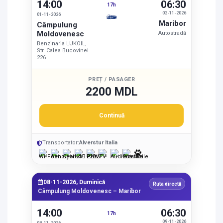
14:00
06:30
17h
02-11-2026
01-11-2026
Maribor
Câmpulung
Moldovenesc
Autostradă
Benzinaria LUKOIL,
Str. Calea Bucovinei
226
PREȚ / PASAGER
2200 MDL
Continuă
Transportator:
Alverstur Italia
08-11-2026, Duminică
Ruta directă
Câmpulung Moldovenesc – Maribor
14:00
06:30
17h
09-11-2026