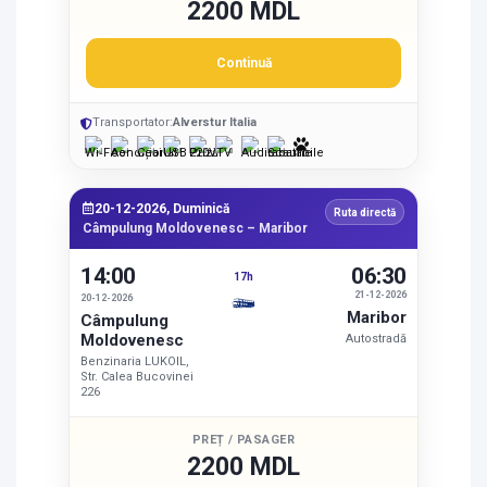
2200 MDL
Continuă
Transportator:
Alverstur Italia
20-12-2026, Duminică
Ruta directă
Câmpulung Moldovenesc – Maribor
14:00
06:30
17h
21-12-2026
20-12-2026
Maribor
Câmpulung
Moldovenesc
Autostradă
Benzinaria LUKOIL,
Str. Calea Bucovinei
226
PREȚ / PASAGER
2200 MDL