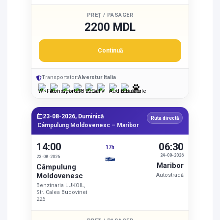
PREȚ / PASAGER
2200 MDL
Continuă
Transportator:
Alverstur Italia
23-08-2026, Duminică
Ruta directă
Câmpulung Moldovenesc – Maribor
14:00
06:30
17h
24-08-2026
23-08-2026
Maribor
Câmpulung
Moldovenesc
Autostradă
Benzinaria LUKOIL,
Str. Calea Bucovinei
226