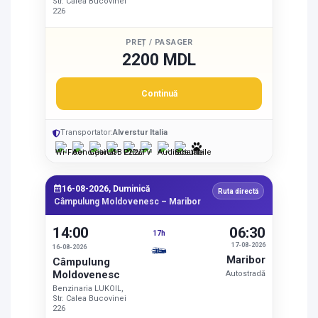
Str. Calea Bucovinei
226
PREȚ / PASAGER
2200 MDL
Continuă
Transportator:
Alverstur Italia
16-08-2026, Duminică
Ruta directă
Câmpulung Moldovenesc – Maribor
14:00
06:30
17h
17-08-2026
16-08-2026
Maribor
Câmpulung
Moldovenesc
Autostradă
Benzinaria LUKOIL,
Str. Calea Bucovinei
226