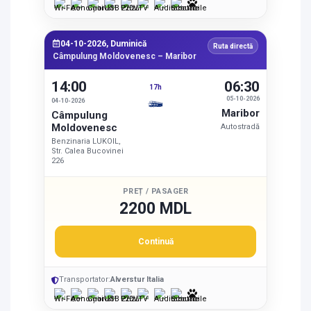
04-10-2026, Duminică
Ruta directă
Câmpulung Moldovenesc – Maribor
14:00
06:30
17h
05-10-2026
04-10-2026
Maribor
Câmpulung
Moldovenesc
Autostradă
Benzinaria LUKOIL,
Str. Calea Bucovinei
226
PREȚ / PASAGER
2200 MDL
Continuă
Transportator:
Alverstur Italia