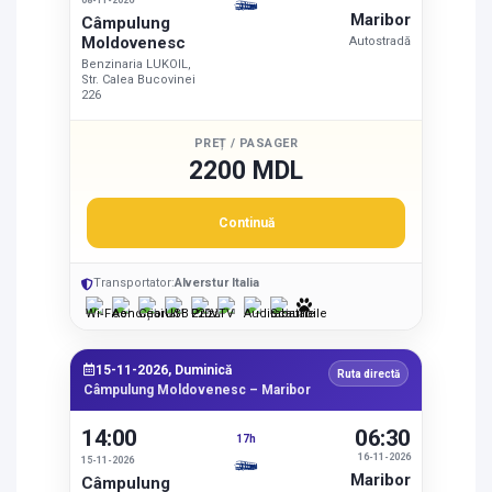
08-11-2026
Maribor
Câmpulung
Moldovenesc
Autostradă
Benzinaria LUKOIL,
Str. Calea Bucovinei
226
PREȚ / PASAGER
2200 MDL
Continuă
Transportator:
Alverstur Italia
15-11-2026, Duminică
Ruta directă
Câmpulung Moldovenesc – Maribor
14:00
06:30
17h
16-11-2026
15-11-2026
Maribor
Câmpulung