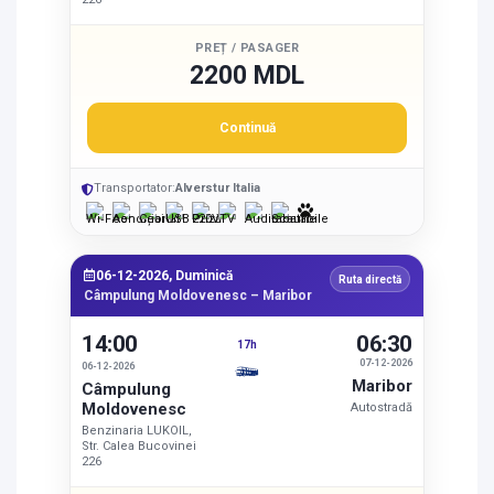
PREȚ / PASAGER
2200 MDL
Continuă
Transportator:
Alverstur Italia
06-12-2026, Duminică
Ruta directă
Câmpulung Moldovenesc – Maribor
14:00
06:30
17h
07-12-2026
06-12-2026
Maribor
Câmpulung
Moldovenesc
Autostradă
Benzinaria LUKOIL,
Str. Calea Bucovinei
226