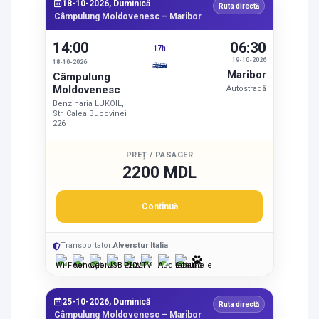
18-10-2026, Duminică
Ruta directă
Câmpulung Moldovenesc – Maribor
14:00
06:30
17h
19-10-2026
18-10-2026
Maribor
Câmpulung
Moldovenesc
Autostradă
Benzinaria LUKOIL,
Str. Calea Bucovinei
226
PREȚ / PASAGER
2200 MDL
Continuă
Transportator:
Alverstur Italia
25-10-2026, Duminică
Ruta directă
Câmpulung Moldovenesc – Maribor