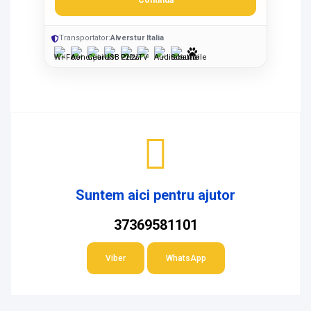
Continuă
Transportator:
Alverstur Italia
Suntem aici pentru ajutor
37369581101
Viber
WhatsApp