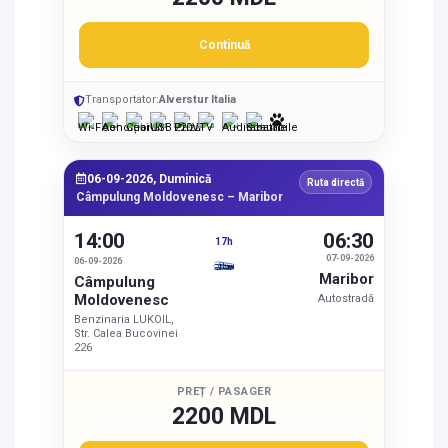
Continuă
Transportator:
Alverstur Italia
06-09-2026, Duminică
Ruta directă
Câmpulung Moldovenesc – Maribor
14:00
06:30
17h
07-09-2026
06-09-2026
Maribor
Câmpulung
Moldovenesc
Autostradă
Benzinaria LUKOIL,
Str. Calea Bucovinei
226
PREȚ / PASAGER
2200 MDL