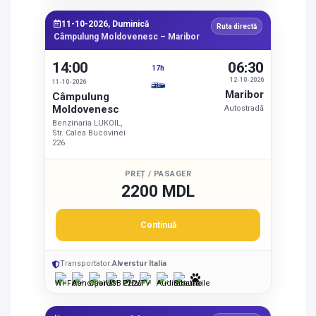
11-10-2026, Duminică
Ruta directă
Câmpulung Moldovenesc – Maribor
14:00
06:30
17h
12-10-2026
11-10-2026
Maribor
Câmpulung
Moldovenesc
Autostradă
Benzinaria LUKOIL,
Str. Calea Bucovinei
226
PREȚ / PASAGER
2200 MDL
Continuă
Transportator:
Alverstur Italia