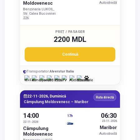
Moldovenesc
Autostradă
Benzinaria LUKOIL,
Str. Calea Bucovinei
226
PREȚ / PASAGER
2200 MDL
Continuă
Transportator:
Alverstur Italia
22-11-2026, Duminică
Ruta directă
Câmpulung Moldovenesc – Maribor
14:00
06:30
17h
23-11-2026
22-11-2026
Maribor
Câmpulung
Moldovenesc
Autostradă