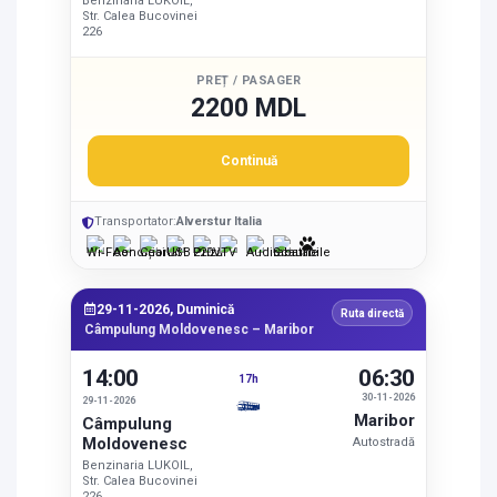
Benzinaria LUKOIL,
Str. Calea Bucovinei
226
PREȚ / PASAGER
2200 MDL
Continuă
Transportator:
Alverstur Italia
29-11-2026, Duminică
Ruta directă
Câmpulung Moldovenesc – Maribor
14:00
06:30
17h
30-11-2026
29-11-2026
Maribor
Câmpulung
Moldovenesc
Autostradă
Benzinaria LUKOIL,
Str. Calea Bucovinei
226