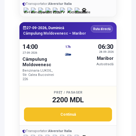
Transportator:
Alverstur Italia
27-09-2026, Duminică
Ruta directă
Câmpulung Moldovenesc – Maribor
14:00
06:30
17h
28-09-2026
27-09-2026
Maribor
Câmpulung
Moldovenesc
Autostradă
Benzinaria LUKOIL,
Str. Calea Bucovinei
226
PREȚ / PASAGER
2200 MDL
Continuă
Transportator:
Alverstur Italia