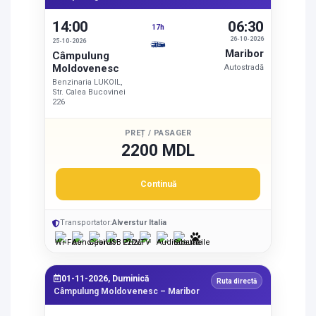
14:00
06:30
17h
26-10-2026
25-10-2026
Maribor
Câmpulung
Moldovenesc
Autostradă
Benzinaria LUKOIL,
Str. Calea Bucovinei
226
PREȚ / PASAGER
2200 MDL
Continuă
Transportator:
Alverstur Italia
01-11-2026, Duminică
Ruta directă
Câmpulung Moldovenesc – Maribor