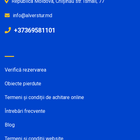
Republica Moldova, Chișinău str. Ismail, 77
info@alverstur.md
+37369581101
Verifică rezervarea
Obiecte pierdute
Termeni și condiții de achitare online
Întrebări frecvente
Blog
Termeni și condiții website