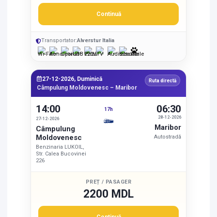
Continuă
Transportator:
Alverstur Italia
27-12-2026, Duminică
Ruta directă
Câmpulung Moldovenesc – Maribor
14:00
06:30
17h
28-12-2026
27-12-2026
Maribor
Câmpulung
Moldovenesc
Autostradă
Benzinaria LUKOIL,
Str. Calea Bucovinei
226
PREȚ / PASAGER
2200 MDL