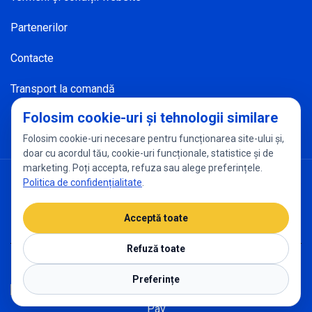
Partenerilor
Contacte
Transport la comandă
Folosim cookie-uri și tehnologii similare
Folosim cookie-uri necesare pentru funcționarea site-ului și,
doar cu acordul tău, cookie-uri funcționale, statistice și de
marketing. Poți accepta, refuza sau alege preferințele.
Politica de confidențialitate
Setări cookies
Politica de confidențialitate
.
Acceptă toate
Refuză toate
2026 ALVERSTUR
Preferințe