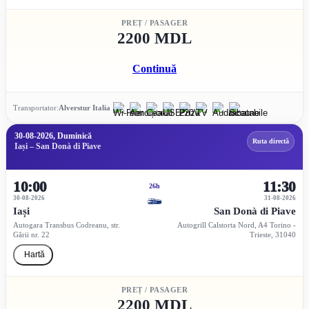
PREȚ / PASAGER
2200 MDL
Continuă
Transportator:
Alverstur Italia
30-08-2026, Duminică
Ruta directă
Iași – San Donà di Piave
10:00
11:30
26h
30-08-2026
31-08-2026
Iași
San Donà di Piave
Autogara Transbus Codreanu, str.
Autogrill Calstorta Nord, A4 Torino -
Gării nr. 22
Trieste, 31040
Hartă
PREȚ / PASAGER
2200 MDL