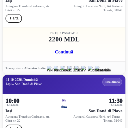
Iași
San Donà di Piave
Autogara Transbus Codreanu, str.
Autogrill Calstorta Nord, A4 Torino -
Gării nr. 22
Trieste, 31040
Hartă
PREȚ / PASAGER
2200 MDL
Continuă
Transportator:
Alverstur Italia
11-10-2026, Duminică
Ruta directă
Iași – San Donà di Piave
10:00
11:30
26h
11-10-2026
12-10-2026
Iași
San Donà di Piave
Autogara Transbus Codreanu, str.
Autogrill Calstorta Nord, A4 Torino -
Gării nr. 22
Trieste, 31040