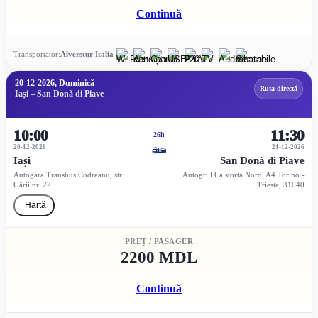
Continuă
Transportator:
Alverstur Italia
20-12-2026, Duminică
Ruta directă
Iași – San Donà di Piave
10:00
11:30
26h
20-12-2026
21-12-2026
Iași
San Donà di Piave
Autogara Transbus Codreanu, str.
Autogrill Calstorta Nord, A4 Torino -
Gării nr. 22
Trieste, 31040
Hartă
PREȚ / PASAGER
2200 MDL
Continuă