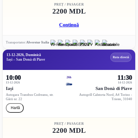
PREȚ / PASAGER
2200 MDL
Continuă
Transportator:
Alverstur Italia
13-12-2026, Duminică
Ruta directă
Iași – San Donà di Piave
10:00
11:30
26h
13-12-2026
14-12-2026
Iași
San Donà di Piave
Autogara Transbus Codreanu, str.
Autogrill Calstorta Nord, A4 Torino -
Gării nr. 22
Trieste, 31040
Hartă
PREȚ / PASAGER
2200 MDL