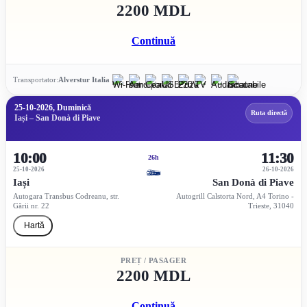
2200 MDL
Continuă
Transportator:
Alverstur Italia
25-10-2026, Duminică
Ruta directă
Iași – San Donà di Piave
10:00
11:30
26h
25-10-2026
26-10-2026
Iași
San Donà di Piave
Autogara Transbus Codreanu, str.
Autogrill Calstorta Nord, A4 Torino -
Gării nr. 22
Trieste, 31040
Hartă
PREȚ / PASAGER
2200 MDL
Continuă