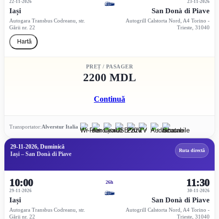
22-11-2026
23-11-2026
Iași
San Donà di Piave
Autogara Transbus Codreanu, str.
Autogrill Calstorta Nord, A4 Torino -
Gării nr. 22
Trieste, 31040
Hartă
PREȚ / PASAGER
2200 MDL
Continuă
Transportator:
Alverstur Italia
29-11-2026, Duminică
Ruta directă
Iași – San Donà di Piave
10:00
11:30
26h
29-11-2026
30-11-2026
Iași
San Donà di Piave
Autogara Transbus Codreanu, str.
Autogrill Calstorta Nord, A4 Torino -
Gării nr. 22
Trieste, 31040