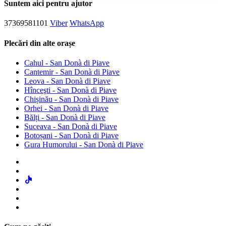
Suntem aici pentru ajutor
37369581101
Viber
WhatsApp
Plecări din alte orașe
Cahul - San Donà di Piave
Cantemir - San Donà di Piave
Leova - San Donà di Piave
Hînceşti - San Donà di Piave
Chișinău - San Donà di Piave
Orhei - San Donà di Piave
Bălți - San Donà di Piave
Suceava - San Donà di Piave
Botoșani - San Donà di Piave
Gura Humorului - San Donà di Piave