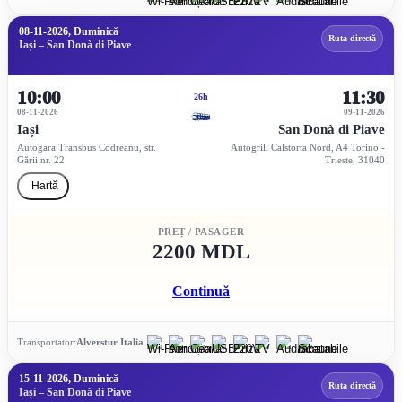
08-11-2026, Duminică
Ruta directă
Iași – San Donà di Piave
10:00
11:30
26h
08-11-2026
09-11-2026
Iași
San Donà di Piave
Autogara Transbus Codreanu, str.
Autogrill Calstorta Nord, A4 Torino -
Gării nr. 22
Trieste, 31040
Hartă
PREȚ / PASAGER
2200 MDL
Continuă
Transportator:
Alverstur Italia
15-11-2026, Duminică
Ruta directă
Iași – San Donà di Piave