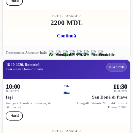
Hartă
PREȚ / PASAGER
2200 MDL
Continuă
Transportator:
Alverstur Italia
18-10-2026, Duminică
Ruta directă
Iași – San Donà di Piave
10:00
11:30
26h
18-10-2026
19-10-2026
Iași
San Donà di Piave
Autogara Transbus Codreanu, str.
Autogrill Calstorta Nord, A4 Torino -
Gării nr. 22
Trieste, 31040
Hartă
PREȚ / PASAGER