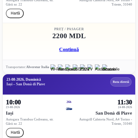
Gării nr. 22
Trieste, 31040
Hartă
PREȚ / PASAGER
2200 MDL
Continuă
Transportator:
Alverstur Italia
23-08-2026, Duminică
Ruta directă
Iași – San Donà di Piave
10:00
11:30
26h
23-08-2026
24-08-2026
Iași
San Donà di Piave
Autogara Transbus Codreanu, str.
Autogrill Calstorta Nord, A4 Torino -
Gării nr. 22
Trieste, 31040
Hartă