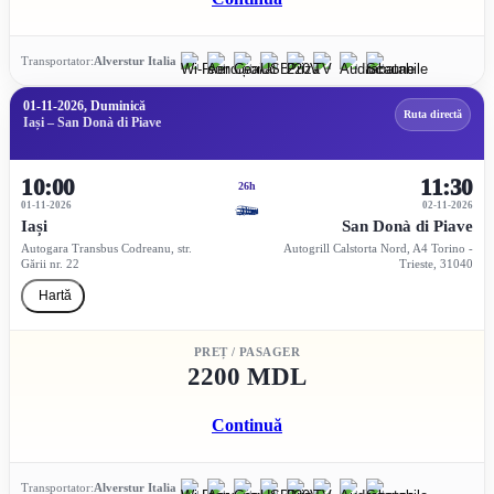
Transportator:
Alverstur Italia
01-11-2026, Duminică
Ruta directă
Iași – San Donà di Piave
10:00
11:30
26h
01-11-2026
02-11-2026
Iași
San Donà di Piave
Autogara Transbus Codreanu, str.
Autogrill Calstorta Nord, A4 Torino -
Gării nr. 22
Trieste, 31040
Hartă
PREȚ / PASAGER
2200 MDL
Continuă
Transportator:
Alverstur Italia