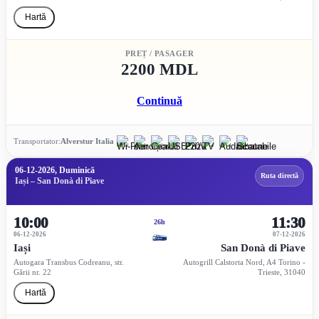
Hartă
PREȚ / PASAGER
2200 MDL
Continuă
Transportator:
Alverstur Italia
06-12-2026, Duminică
Ruta directă
Iași – San Donà di Piave
10:00
11:30
26h
06-12-2026
07-12-2026
Iași
San Donà di Piave
Autogara Transbus Codreanu, str.
Autogrill Calstorta Nord, A4 Torino -
Gării nr. 22
Trieste, 31040
Hartă