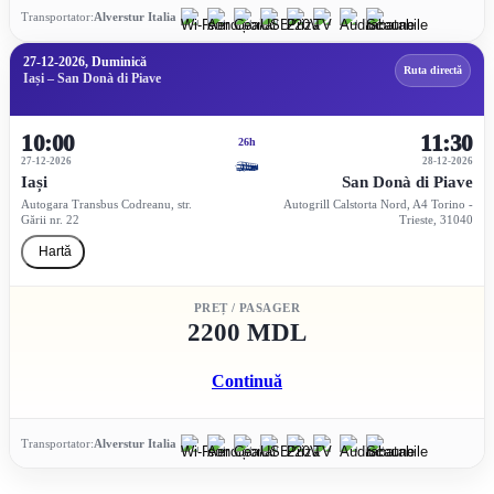
Transportator:
Alverstur Italia
27-12-2026, Duminică
Ruta directă
Iași – San Donà di Piave
10:00
11:30
26h
27-12-2026
28-12-2026
Iași
San Donà di Piave
Autogara Transbus Codreanu, str.
Autogrill Calstorta Nord, A4 Torino -
Gării nr. 22
Trieste, 31040
Hartă
PREȚ / PASAGER
2200 MDL
Continuă
Transportator:
Alverstur Italia