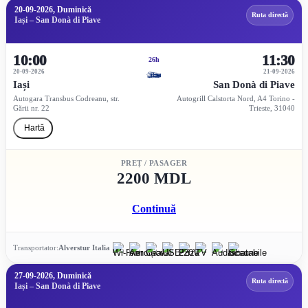
20-09-2026, Duminică
Ruta directă
Iași – San Donà di Piave
10:00
11:30
26h
20-09-2026
21-09-2026
Iași
San Donà di Piave
Autogara Transbus Codreanu, str.
Autogrill Calstorta Nord, A4 Torino -
Gării nr. 22
Trieste, 31040
Hartă
PREȚ / PASAGER
2200 MDL
Continuă
Transportator:
Alverstur Italia
27-09-2026, Duminică
Ruta directă
Iași – San Donà di Piave