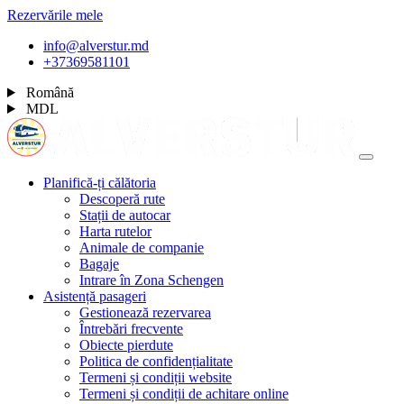
Rezervările mele
info@alverstur.md
+37369581101
Română
MDL
Planifică-ți călătoria
Descoperă rute
Stații de autocar
Harta rutelor
Animale de companie
Bagaje
Intrare în Zona Schengen
Asistență pasageri
Gestionează rezervarea
Întrebări frecvente
Obiecte pierdute
Politica de confidențialitate
Termeni și condiții website
Termeni și condiții de achitare online