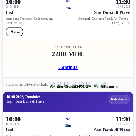
10:00
11:30
26h
09-08-2026
10-08-2026
Iași
San Donà di Piave
Autogara Transbus Codreanu, str.
Autogrill Calstorta Nord, A4 Torino -
Gării nr. 22
Trieste, 31040
Hartă
PREȚ / PASAGER
2200 MDL
Continuă
Transportator:
Alverstur Italia
16-08-2026, Duminică
Ruta directă
Iași – San Donà di Piave
10:00
11:30
26h
16-08-2026
17-08-2026
Iași
San Donà di Piave
Autogara Transbus Codreanu, str.
Autogrill Calstorta Nord, A4 Torino -