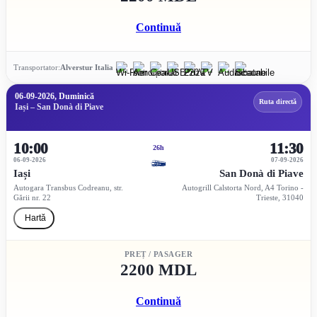
Continuă
Transportator:
Alverstur Italia
06-09-2026, Duminică
Ruta directă
Iași – San Donà di Piave
10:00
11:30
26h
06-09-2026
07-09-2026
Iași
San Donà di Piave
Autogara Transbus Codreanu, str.
Autogrill Calstorta Nord, A4 Torino -
Gării nr. 22
Trieste, 31040
Hartă
PREȚ / PASAGER
2200 MDL
Continuă