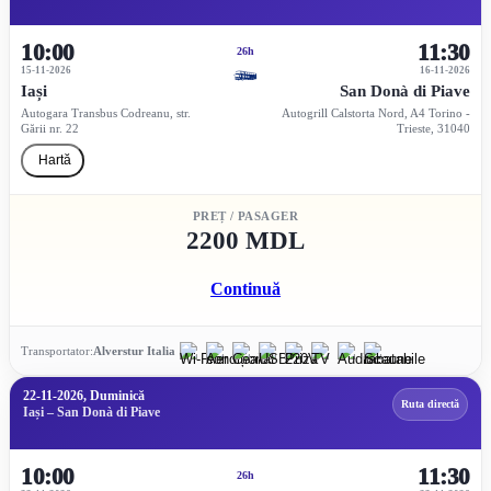
10:00
11:30
26h
15-11-2026
16-11-2026
Iași
San Donà di Piave
Autogara Transbus Codreanu, str.
Autogrill Calstorta Nord, A4 Torino -
Gării nr. 22
Trieste, 31040
Hartă
PREȚ / PASAGER
2200 MDL
Continuă
Transportator:
Alverstur Italia
22-11-2026, Duminică
Ruta directă
Iași – San Donà di Piave
10:00
11:30
26h