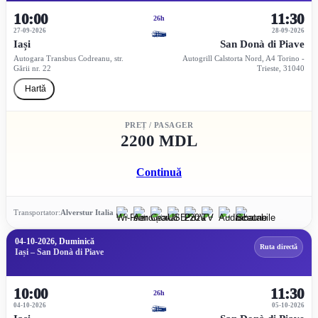
10:00
11:30
26h
27-09-2026
28-09-2026
Iași
San Donà di Piave
Autogara Transbus Codreanu, str.
Autogrill Calstorta Nord, A4 Torino -
Gării nr. 22
Trieste, 31040
Hartă
PREȚ / PASAGER
2200 MDL
Continuă
Transportator:
Alverstur Italia
04-10-2026, Duminică
Ruta directă
Iași – San Donà di Piave
10:00
11:30
26h
04-10-2026
05-10-2026