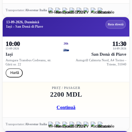
Transportator:
Alverstur Italia
13-09-2026, Duminică
Ruta directă
Iași – San Donà di Piave
10:00
11:30
26h
13-09-2026
14-09-2026
Iași
San Donà di Piave
Autogara Transbus Codreanu, str.
Autogrill Calstorta Nord, A4 Torino -
Gării nr. 22
Trieste, 31040
Hartă
PREȚ / PASAGER
2200 MDL
Continuă
Transportator:
Alverstur Italia