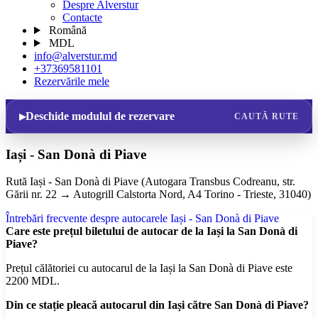
Despre Alverstur
Contacte
Română
MDL
info@alverstur.md
+37369581101
Rezervările mele
Deschide modulul de rezervare
CAUTĂ RUTE
Iași - San Donà di Piave
Rută Iași - San Donà di Piave (Autogara Transbus Codreanu, str.
Gării nr. 22 → Autogrill Calstorta Nord, A4 Torino - Trieste, 31040)
Întrebări frecvente despre autocarele Iași - San Donà di Piave
Care este prețul biletului de autocar de la Iași la San Donà di
Piave?
Prețul călătoriei cu autocarul de la Iași la San Donà di Piave este
2200 MDL.
Din ce stație pleacă autocarul din Iași către San Donà di Piave?