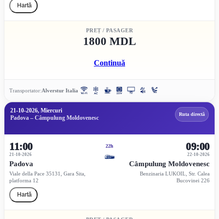
Hartă
PREȚ / PASAGER
1800 MDL
Continuă
Transportator:
Alverstur Italia
21-10-2026, Miercuri
Ruta directă
Padova – Câmpulung Moldovenesc
11:00
09:00
22h
21-10-2026
22-10-2026
Padova
Câmpulung Moldovenesc
Viale della Pace 35131, Gara Sita,
Benzinaria LUKOIL, Str. Calea
platforma 12
Bucovinei 226
Hartă