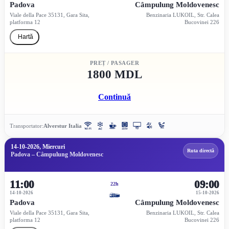
Padova
Câmpulung Moldovenesc
Viale della Pace 35131, Gara Sita,
Benzinaria LUKOIL, Str. Calea
platforma 12
Bucovinei 226
Hartă
PREȚ / PASAGER
1800 MDL
Continuă
Transportator:
Alverstur Italia
14-10-2026, Miercuri
Ruta directă
Padova – Câmpulung Moldovenesc
11:00
09:00
22h
14-10-2026
15-10-2026
Padova
Câmpulung Moldovenesc
Viale della Pace 35131, Gara Sita,
Benzinaria LUKOIL, Str. Calea
platforma 12
Bucovinei 226