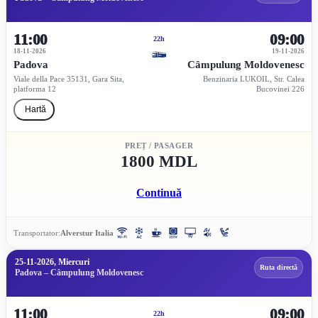
11:00
09:00
22h
18-11-2026
19-11-2026
Padova
Câmpulung Moldovenesc
Viale della Pace 35131, Gara Sita,
Benzinaria LUKOIL, Str. Calea
platforma 12
Bucovinei 226
Hartă
PREȚ / PASAGER
1800 MDL
Continuă
Transportator:
Alverstur Italia
25-11-2026, Miercuri
Ruta directă
Padova – Câmpulung Moldovenesc
11:00
09:00
22h