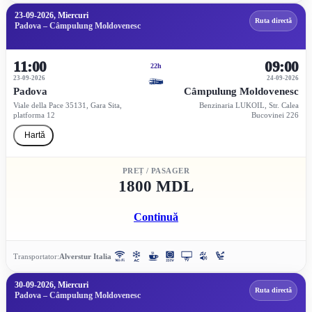
23-09-2026, Miercuri
Ruta directă
Padova – Câmpulung Moldovenesc
11:00
09:00
22h
23-09-2026
24-09-2026
Padova
Câmpulung Moldovenesc
Viale della Pace 35131, Gara Sita,
Benzinaria LUKOIL, Str. Calea
platforma 12
Bucovinei 226
Hartă
PREȚ / PASAGER
1800 MDL
Continuă
Transportator:
Alverstur Italia
30-09-2026, Miercuri
Ruta directă
Padova – Câmpulung Moldovenesc