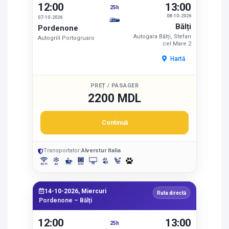
12:00
13:00
25h
08-10-2026
07-10-2026
Bălți
Pordenone
Autogara Bălți, Stefan
Autogrill Portogruaro
cel Mare 2
Hartă
PREȚ / PASAGER
2200 MDL
Continuă
Transportator:
Alverstur Italia
14-10-2026, Miercuri
Ruta directă
Pordenone – Bălți
12:00
13:00
25h