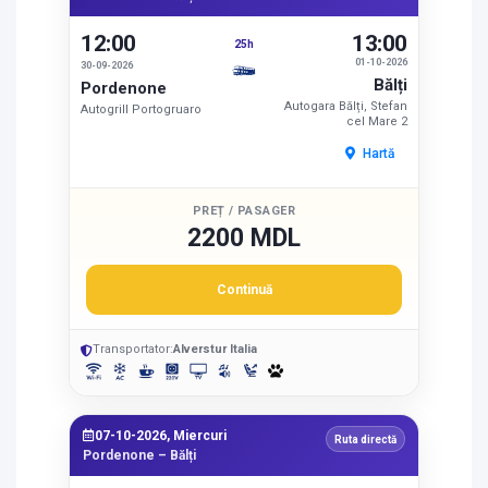
12:00
13:00
25h
01-10-2026
30-09-2026
Bălți
Pordenone
Autogara Bălți, Stefan
Autogrill Portogruaro
cel Mare 2
Hartă
PREȚ / PASAGER
2200 MDL
Continuă
Transportator:
Alverstur Italia
07-10-2026, Miercuri
Ruta directă
Pordenone – Bălți