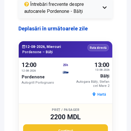
Întrebări frecvente despre
autocarele Pordenone - Bălți
Deplasări în următoarele zile
12-08-2026, Miercuri
Ruta directă
Pordenone – Bălți
12:00
13:00
25h
13-08-2026
12-08-2026
Bălți
Pordenone
Autogara Bălți, Stefan
Autogrill Portogruaro
cel Mare 2
Hartă
PREȚ / PASAGER
2200 MDL