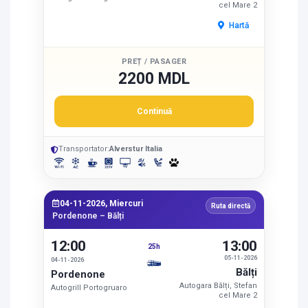
cel Mare 2
Hartă
PREȚ / PASAGER
2200 MDL
Continuă
Transportator:
Alverstur Italia
04-11-2026, Miercuri
Ruta directă
Pordenone – Bălți
12:00
13:00
25h
05-11-2026
04-11-2026
Bălți
Pordenone
Autogara Bălți, Stefan
Autogrill Portogruaro
cel Mare 2