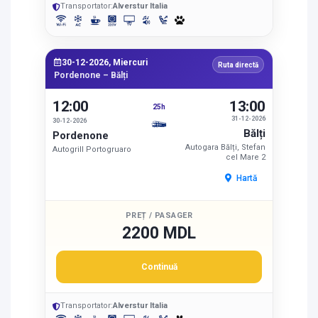
Transportator:
Alverstur Italia
30-12-2026, Miercuri
Ruta directă
Pordenone – Bălți
12:00
13:00
25h
31-12-2026
30-12-2026
Bălți
Pordenone
Autogara Bălți, Stefan
Autogrill Portogruaro
cel Mare 2
Hartă
PREȚ / PASAGER
2200 MDL
Continuă
Transportator:
Alverstur Italia