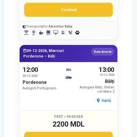
Continuă
Transportator:
Alverstur Italia
09-12-2026, Miercuri
Ruta directă
Pordenone – Bălți
12:00
13:00
25h
10-12-2026
09-12-2026
Bălți
Pordenone
Autogara Bălți, Stefan
Autogrill Portogruaro
cel Mare 2
Hartă
PREȚ / PASAGER
2200 MDL