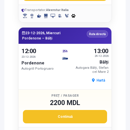
Transportator:
Alverstur Italia
23-12-2026, Miercuri
Ruta directă
Pordenone – Bălți
12:00
13:00
25h
24-12-2026
23-12-2026
Bălți
Pordenone
Autogara Bălți, Stefan
Autogrill Portogruaro
cel Mare 2
Hartă
PREȚ / PASAGER
2200 MDL
Continuă