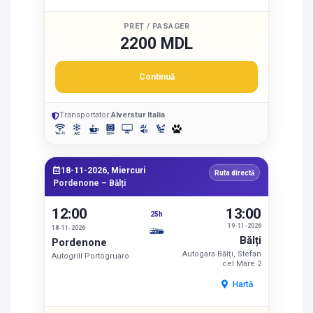
PREȚ / PASAGER
2200 MDL
Continuă
Transportator:
Alverstur Italia
18-11-2026, Miercuri
Ruta directă
Pordenone – Bălți
12:00
13:00
25h
19-11-2026
18-11-2026
Bălți
Pordenone
Autogara Bălți, Stefan
Autogrill Portogruaro
cel Mare 2
Hartă