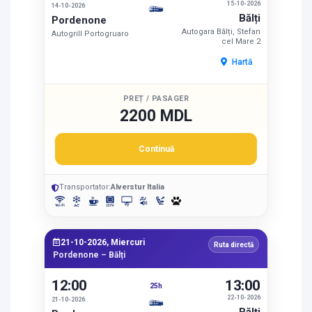
15-10-2026
14-10-2026
Bălți
Pordenone
Autogara Bălți, Stefan
Autogrill Portogruaro
cel Mare 2
Hartă
PREȚ / PASAGER
2200 MDL
Continuă
Transportator:
Alverstur Italia
21-10-2026, Miercuri
Ruta directă
Pordenone – Bălți
12:00
13:00
25h
22-10-2026
21-10-2026