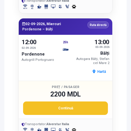
Transportator:
Alverstur Italia
02-09-2026, Miercuri
Ruta directă
Pordenone – Bălți
12:00
13:00
25h
03-09-2026
02-09-2026
Bălți
Pordenone
Autogara Bălți, Stefan
Autogrill Portogruaro
cel Mare 2
Hartă
PREȚ / PASAGER
2200 MDL
Continuă
Transportator:
Alverstur Italia