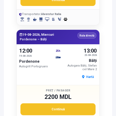
Continuă
Transportator:
Alverstur Italia
19-08-2026, Miercuri
Ruta directă
Pordenone – Bălți
12:00
13:00
25h
20-08-2026
19-08-2026
Bălți
Pordenone
Autogara Bălți, Stefan
Autogrill Portogruaro
cel Mare 2
Hartă
PREȚ / PASAGER
2200 MDL
Continuă