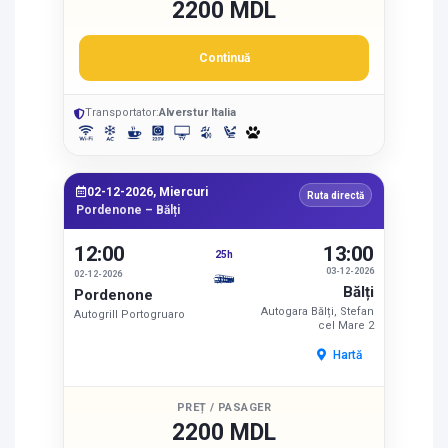
2200 MDL
Continuă
Transportator:
Alverstur Italia
02-12-2026, Miercuri
Ruta directă
Pordenone – Bălți
12:00
13:00
25h
03-12-2026
02-12-2026
Bălți
Pordenone
Autogara Bălți, Stefan
Autogrill Portogruaro
cel Mare 2
Hartă
PREȚ / PASAGER
2200 MDL