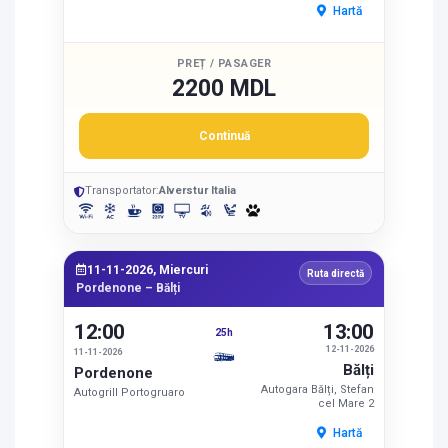
Hartă
PREȚ / PASAGER
2200 MDL
Continuă
Transportator:
Alverstur Italia
11-11-2026, Miercuri
Ruta directă
Pordenone – Bălți
12:00
13:00
25h
12-11-2026
11-11-2026
Bălți
Pordenone
Autogara Bălți, Stefan
Autogrill Portogruaro
cel Mare 2
Hartă