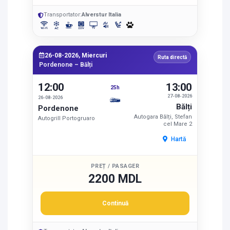
Transportator:
Alverstur Italia
26-08-2026, Miercuri
Ruta directă
Pordenone – Bălți
12:00
13:00
25h
27-08-2026
26-08-2026
Bălți
Pordenone
Autogara Bălți, Stefan
Autogrill Portogruaro
cel Mare 2
Hartă
PREȚ / PASAGER
2200 MDL
Continuă