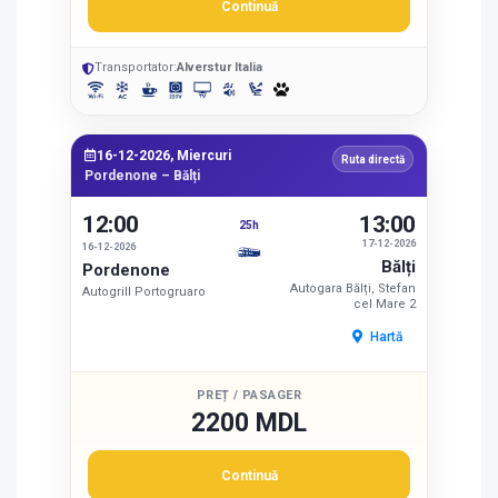
Continuă
Transportator:
Alverstur Italia
16-12-2026, Miercuri
Ruta directă
Pordenone – Bălți
12:00
13:00
25h
17-12-2026
16-12-2026
Bălți
Pordenone
Autogara Bălți, Stefan
Autogrill Portogruaro
cel Mare 2
Hartă
PREȚ / PASAGER
2200 MDL
Continuă