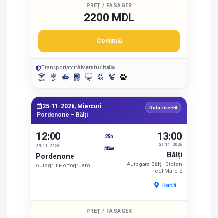
PREȚ / PASAGER
2200 MDL
Continuă
Transportator:
Alverstur Italia
25-11-2026, Miercuri
Ruta directă
Pordenone – Bălți
12:00
13:00
25h
26-11-2026
25-11-2026
Bălți
Pordenone
Autogara Bălți, Stefan
Autogrill Portogruaro
cel Mare 2
Hartă
PREȚ / PASAGER