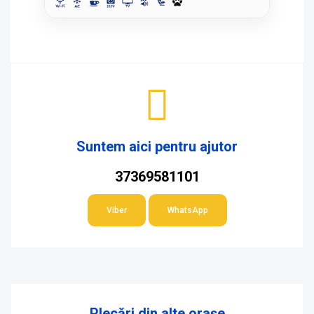
Suntem aici pentru ajutor
37369581101
Viber
WhatsApp
Plecări din alte orașe