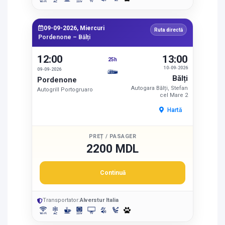
09-09-2026, Miercuri
Ruta directă
Pordenone – Bălți
12:00
13:00
25h
10-09-2026
09-09-2026
Bălți
Pordenone
Autogara Bălți, Stefan
Autogrill Portogruaro
cel Mare 2
Hartă
PREȚ / PASAGER
2200 MDL
Continuă
Transportator:
Alverstur Italia