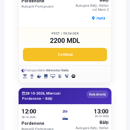
Bălți
Pordenone
Autogara Bălți, Stefan
Autogrill Portogruaro
cel Mare 2
Hartă
PREȚ / PASAGER
2200 MDL
Continuă
Transportator:
Alverstur Italia
28-10-2026, Miercuri
Ruta directă
Pordenone – Bălți
12:00
13:00
25h
29-10-2026
28-10-2026
Bălți
Pordenone
Autogara Bălți, Stefan
Autogrill Portogruaro