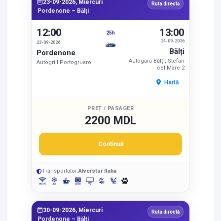
23-09-2026, Miercuri
Ruta directă
Pordenone – Bălți
12:00
13:00
25h
24-09-2026
23-09-2026
Bălți
Pordenone
Autogara Bălți, Stefan
Autogrill Portogruaro
cel Mare 2
Hartă
PREȚ / PASAGER
2200 MDL
Continuă
Transportator:
Alverstur Italia
30-09-2026, Miercuri
Ruta directă
Pordenone – Bălți