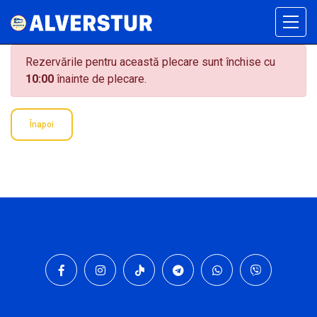
Rezervările pentru această plecare sunt închise cu
10:00
înainte de plecare.
Înapoi