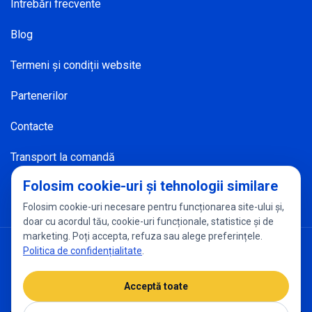
Întrebări frecvente
Blog
Termeni și condiții website
Partenerilor
Contacte
Transport la comandă
Folosim cookie-uri și tehnologii similare
Folosim cookie-uri necesare pentru funcționarea site-ului și,
doar cu acordul tău, cookie-uri funcționale, statistice și de
marketing. Poți accepta, refuza sau alege preferințele.
Politica de confidențialitate
Setări cookies
Politica de confidențialitate
.
Acceptă toate