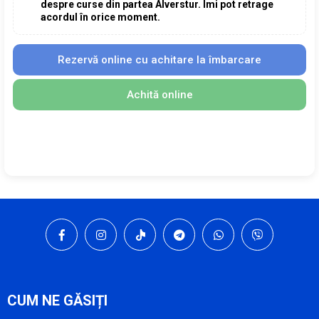
despre curse din partea Alverstur. Îmi pot retrage
acordul în orice moment.
Rezervă online cu achitare la îmbarcare
Achită online
CUM NE GĂSIȚI