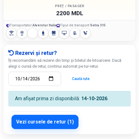
PREȚ / PASAGER
2200 MDL
Transportator:
Alverstur Italia
Tipul de transport:
Setra 315
Rezervi și retur?
Îți recomandăm să rezervi din timp și biletul de întoarcere. Dacă
alegi o cursă de retur, continui automat pe tur-retur.
Caută rute
Am afișat prima zi disponibilă:
14-10-2026
.
Vezi cursele de retur (1)