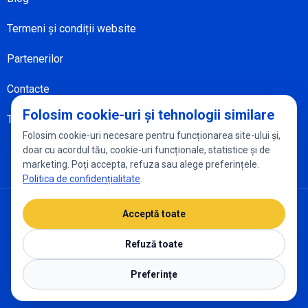
Termeni și condiții website
Partenerilor
Contacte
Folosim cookie-uri și tehnologii similare
Transport la comandă
Folosim cookie-uri necesare pentru funcționarea site-ului și,
doar cu acordul tău, cookie-uri funcționale, statistice și de
marketing. Poți accepta, refuza sau alege preferințele.
Politica de confidențialitate
.
Politica de confidențialitate
Setări cookies
Acceptă toate
Refuză toate
2026 ALVERSTUR
Preferințe