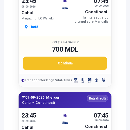
23:45
07:45
8h
09-09-2026
08-09-2026
Constinesti
Cahul
la intersecție cu
Magazinul LC Waikiki
drumul spre Mangalia
Hartă
PREȚ / PASAGER
700 MDL
Continuă
Transportator:
Doga Vital-Trans
09-09-2026, Miercuri
Ruta directă
Cahul – Constinesti
23:45
07:45
8h
10-09-2026
09-09-2026
Constinesti
Cahul