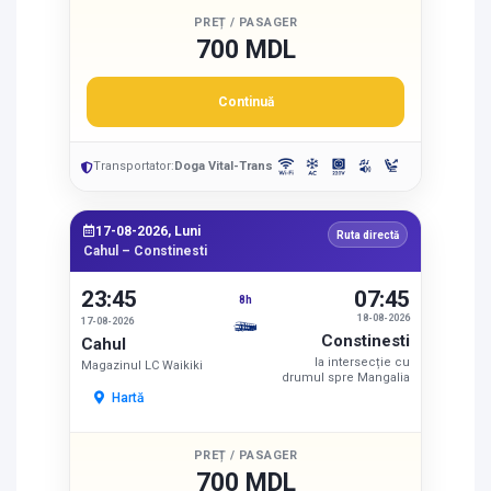
PREȚ / PASAGER
700 MDL
Continuă
Transportator:
Doga Vital-Trans
17-08-2026, Luni
Ruta directă
Cahul – Constinesti
23:45
07:45
8h
18-08-2026
17-08-2026
Constinesti
Cahul
la intersecție cu
Magazinul LC Waikiki
drumul spre Mangalia
Hartă
PREȚ / PASAGER
700 MDL