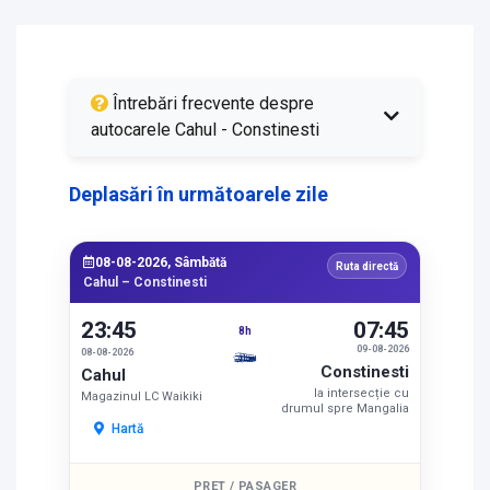
Întrebări frecvente despre
autocarele Cahul - Constinesti
Deplasări în următoarele zile
08-08-2026, Sâmbătă
Ruta directă
Cahul – Constinesti
23:45
07:45
8h
09-08-2026
08-08-2026
Constinesti
Cahul
la intersecție cu
Magazinul LC Waikiki
drumul spre Mangalia
Hartă
PREȚ / PASAGER