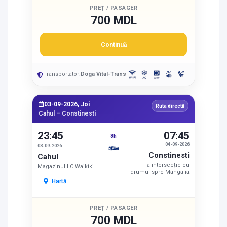
PREȚ / PASAGER
700 MDL
Continuă
Transportator:
Doga Vital-Trans
03-09-2026, Joi
Ruta directă
Cahul – Constinesti
23:45
07:45
8h
04-09-2026
03-09-2026
Constinesti
Cahul
la intersecție cu
Magazinul LC Waikiki
drumul spre Mangalia
Hartă
PREȚ / PASAGER
700 MDL