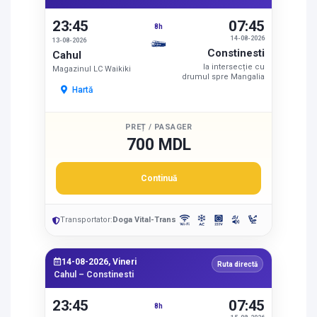
23:45
07:45
8h
14-08-2026
13-08-2026
Constinesti
Cahul
la intersecție cu
Magazinul LC Waikiki
drumul spre Mangalia
Hartă
PREȚ / PASAGER
700 MDL
Continuă
Transportator:
Doga Vital-Trans
14-08-2026, Vineri
Ruta directă
Cahul – Constinesti
23:45
07:45
8h