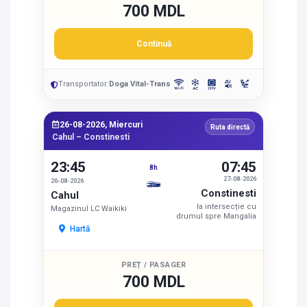
700 MDL
Continuă
Transportator:
Doga Vital-Trans
26-08-2026, Miercuri
Ruta directă
Cahul – Constinesti
23:45
07:45
8h
27-08-2026
26-08-2026
Constinesti
Cahul
la intersecție cu
Magazinul LC Waikiki
drumul spre Mangalia
Hartă
PREȚ / PASAGER
700 MDL