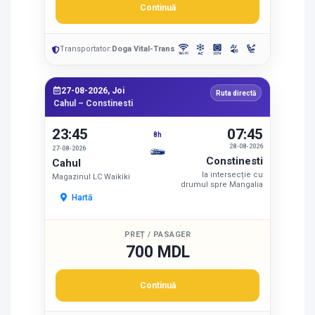
Continuă
Transportator:
Doga Vital-Trans
27-08-2026, Joi
Ruta directă
Cahul – Constinesti
23:45
07:45
8h
28-08-2026
27-08-2026
Constinesti
Cahul
la intersecție cu
Magazinul LC Waikiki
drumul spre Mangalia
Hartă
PREȚ / PASAGER
700 MDL
Continuă