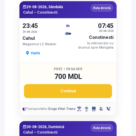
29-08-2026, Sâmbătă
Ruta directă
Cahul – Constinesti
23:45
07:45
8h
30-08-2026
29-08-2026
Constinesti
Cahul
la intersecție cu
Magazinul LC Waikiki
drumul spre Mangalia
Hartă
PREȚ / PASAGER
700 MDL
Continuă
Transportator:
Doga Vital-Trans
30-08-2026, Duminică
Ruta directă
Cahul – Constinesti