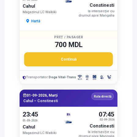
Constinesti
Cahul
la intersecție cu
Magazinul LC Waikiki
drumul spre Mangalia
Hartă
PREȚ / PASAGER
700 MDL
Continuă
Transportator:
Doga Vital-Trans
01-09-2026, Marți
Ruta directă
Cahul – Constinesti
23:45
07:45
8h
02-09-2026
01-09-2026
Constinesti
Cahul
la intersecție cu
Magazinul LC Waikiki
drumul spre Mangalia