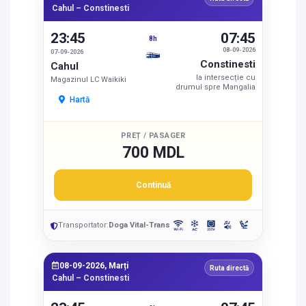
Cahul – Constinesti
23:45
07:45
8h
08-09-2026
07-09-2026
Constinesti
Cahul
la intersecție cu
Magazinul LC Waikiki
drumul spre Mangalia
Hartă
PREȚ / PASAGER
700 MDL
Continuă
Transportator:
Doga Vital-Trans
08-09-2026, Marți
Ruta directă
Cahul – Constinesti