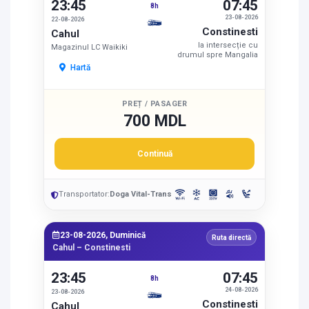
23:45
07:45
8h
23-08-2026
22-08-2026
Constinesti
Cahul
la intersecție cu
Magazinul LC Waikiki
drumul spre Mangalia
Hartă
PREȚ / PASAGER
700 MDL
Continuă
Transportator:
Doga Vital-Trans
23-08-2026, Duminică
Ruta directă
Cahul – Constinesti
23:45
07:45
8h
24-08-2026
23-08-2026
Constinesti
Cahul