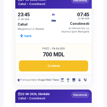
Ruta directă
Cahul – Constinesti
23:45
07:45
8h
22-08-2026
21-08-2026
Constinesti
Cahul
la intersecție cu
Magazinul LC Waikiki
drumul spre Mangalia
Hartă
PREȚ / PASAGER
700 MDL
Continuă
Transportator:
Doga Vital-Trans
22-08-2026, Sâmbătă
Ruta directă
Cahul – Constinesti