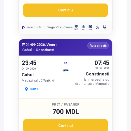
Continuă
Transportator:
Doga Vital-Trans
04-09-2026, Vineri
Ruta directă
Cahul – Constinesti
23:45
07:45
8h
05-09-2026
04-09-2026
Constinesti
Cahul
la intersecție cu
Magazinul LC Waikiki
drumul spre Mangalia
Hartă
PREȚ / PASAGER
700 MDL
Continuă