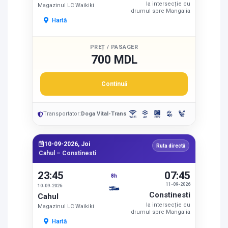
la intersecție cu
Magazinul LC Waikiki
drumul spre Mangalia
Hartă
PREȚ / PASAGER
700 MDL
Continuă
Transportator:
Doga Vital-Trans
10-09-2026, Joi
Ruta directă
Cahul – Constinesti
23:45
07:45
8h
11-09-2026
10-09-2026
Constinesti
Cahul
la intersecție cu
Magazinul LC Waikiki
drumul spre Mangalia
Hartă