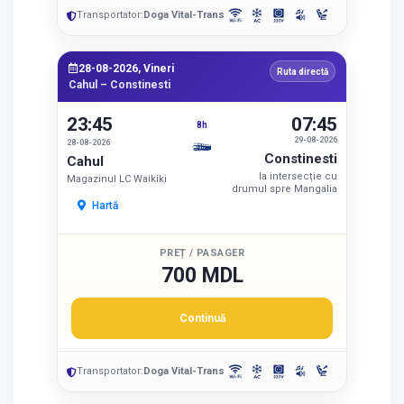
Transportator:
Doga Vital-Trans
28-08-2026, Vineri
Ruta directă
Cahul – Constinesti
23:45
07:45
8h
29-08-2026
28-08-2026
Constinesti
Cahul
la intersecție cu
Magazinul LC Waikiki
drumul spre Mangalia
Hartă
PREȚ / PASAGER
700 MDL
Continuă
Transportator:
Doga Vital-Trans