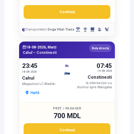
Continuă
Transportator:
Doga Vital-Trans
18-08-2026, Marți
Ruta directă
Cahul – Constinesti
23:45
07:45
8h
19-08-2026
18-08-2026
Constinesti
Cahul
la intersecție cu
Magazinul LC Waikiki
drumul spre Mangalia
Hartă
PREȚ / PASAGER
700 MDL
Continuă