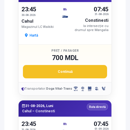
23:45
07:45
8h
31-08-2026
30-08-2026
Constinesti
Cahul
la intersecție cu
Magazinul LC Waikiki
drumul spre Mangalia
Hartă
PREȚ / PASAGER
700 MDL
Continuă
Transportator:
Doga Vital-Trans
31-08-2026, Luni
Ruta directă
Cahul – Constinesti
23:45
07:45
8h
01-09-2026
31-08-2026