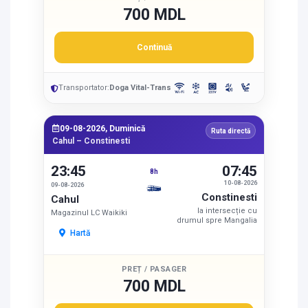
700 MDL
Continuă
Transportator:
Doga Vital-Trans
09-08-2026, Duminică
Ruta directă
Cahul – Constinesti
23:45
07:45
8h
10-08-2026
09-08-2026
Constinesti
Cahul
la intersecție cu
Magazinul LC Waikiki
drumul spre Mangalia
Hartă
PREȚ / PASAGER
700 MDL