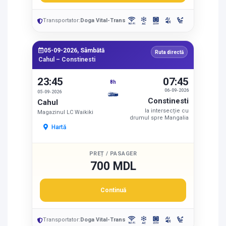
Transportator:
Doga Vital-Trans
05-09-2026, Sâmbătă
Ruta directă
Cahul – Constinesti
23:45
07:45
8h
06-09-2026
05-09-2026
Constinesti
Cahul
la intersecție cu
Magazinul LC Waikiki
drumul spre Mangalia
Hartă
PREȚ / PASAGER
700 MDL
Continuă
Transportator:
Doga Vital-Trans