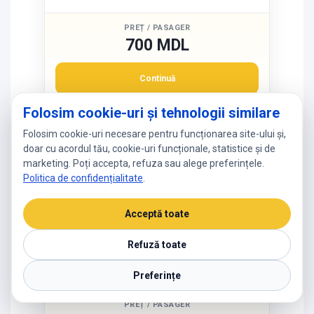
PREȚ / PASAGER
700 MDL
Continuă
Folosim cookie-uri și tehnologii similare
Transportator:
Doga Vital-Trans
Folosim cookie-uri necesare pentru funcționarea site-ului și,
doar cu acordul tău, cookie-uri funcționale, statistice și de
11-09-2026, Vineri
marketing. Poți accepta, refuza sau alege preferințele.
Ruta directă
Cahul – Constinesti
Politica de confidențialitate
.
23:45
07:45
8h
Acceptă toate
12-09-2026
11-09-2026
Constinesti
Cahul
Refuză toate
la intersecție cu
Magazinul LC Waikiki
drumul spre Mangalia
Hartă
Preferințe
PREȚ / PASAGER