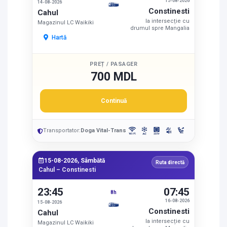
15-08-2026
14-08-2026
Constinesti
Cahul
la intersecție cu
Magazinul LC Waikiki
drumul spre Mangalia
Hartă
PREȚ / PASAGER
700 MDL
Continuă
Transportator:
Doga Vital-Trans
15-08-2026, Sâmbătă
Ruta directă
Cahul – Constinesti
23:45
07:45
8h
16-08-2026
15-08-2026
Constinesti
Cahul
la intersecție cu
Magazinul LC Waikiki