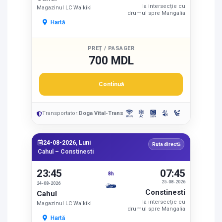
la intersecție cu
Magazinul LC Waikiki
drumul spre Mangalia
Hartă
PREȚ / PASAGER
700 MDL
Continuă
Transportator:
Doga Vital-Trans
24-08-2026, Luni
Ruta directă
Cahul – Constinesti
23:45
07:45
8h
25-08-2026
24-08-2026
Constinesti
Cahul
la intersecție cu
Magazinul LC Waikiki
drumul spre Mangalia
Hartă