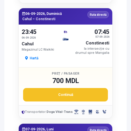
06-09-2026, Duminică
Ruta directă
Cahul – Constinesti
23:45
07:45
8h
07-09-2026
06-09-2026
Constinesti
Cahul
la intersecție cu
Magazinul LC Waikiki
drumul spre Mangalia
Hartă
PREȚ / PASAGER
700 MDL
Continuă
Transportator:
Doga Vital-Trans
07-09-2026, Luni
Ruta directă