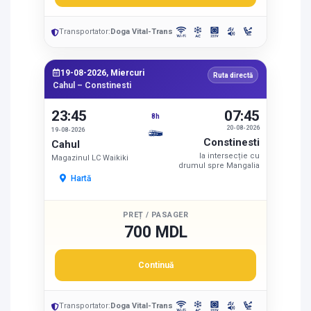
Transportator:
Doga Vital-Trans
19-08-2026, Miercuri
Ruta directă
Cahul – Constinesti
23:45
07:45
8h
20-08-2026
19-08-2026
Constinesti
Cahul
la intersecție cu
Magazinul LC Waikiki
drumul spre Mangalia
Hartă
PREȚ / PASAGER
700 MDL
Continuă
Transportator:
Doga Vital-Trans