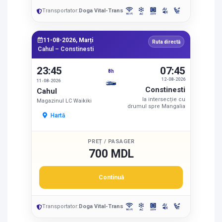
Transportator:
Doga Vital-Trans
11-08-2026, Marți
Ruta directă
Cahul – Constinesti
23:45
07:45
8h
12-08-2026
11-08-2026
Constinesti
Cahul
la intersecție cu
Magazinul LC Waikiki
drumul spre Mangalia
Hartă
PREȚ / PASAGER
700 MDL
Continuă
Transportator:
Doga Vital-Trans