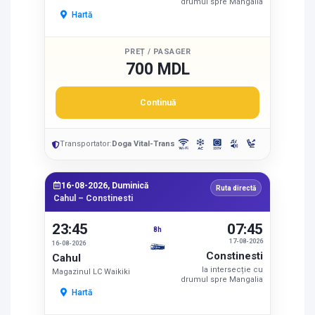
drumul spre Mangalia
Hartă
PREȚ / PASAGER
700 MDL
Continuă
Transportator:
Doga Vital-Trans
16-08-2026, Duminică
Ruta directă
Cahul – Constinesti
23:45
07:45
8h
17-08-2026
16-08-2026
Constinesti
Cahul
la intersecție cu
Magazinul LC Waikiki
drumul spre Mangalia
Hartă