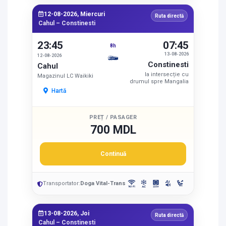
12-08-2026, Miercuri
Ruta directă
Cahul – Constinesti
23:45
07:45
8h
13-08-2026
12-08-2026
Constinesti
Cahul
la intersecție cu
Magazinul LC Waikiki
drumul spre Mangalia
Hartă
PREȚ / PASAGER
700 MDL
Continuă
Transportator:
Doga Vital-Trans
13-08-2026, Joi
Ruta directă
Cahul – Constinesti