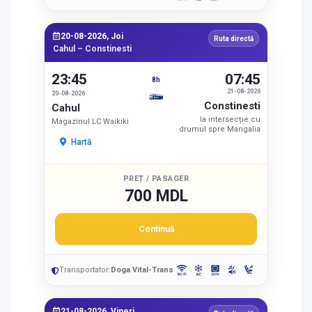
20-08-2026, Joi
Ruta directă
Cahul – Constinesti
23:45
07:45
8h
21-08-2026
20-08-2026
Constinesti
Cahul
la intersecție cu
Magazinul LC Waikiki
drumul spre Mangalia
Hartă
PREȚ / PASAGER
700 MDL
Continuă
Transportator:
Doga Vital-Trans
21-08-2026, Vineri