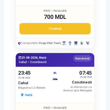
PREȚ / PASAGER
700 MDL
Continuă
Transportator:
Doga Vital-Trans
25-08-2026, Marți
Ruta directă
Cahul – Constinesti
23:45
07:45
8h
26-08-2026
25-08-2026
Constinesti
Cahul
la intersecție cu
Magazinul LC Waikiki
drumul spre Mangalia
Hartă
PREȚ / PASAGER