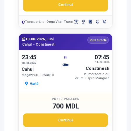
Continuă
Transportator:
Doga Vital-Trans
10-08-2026, Luni
Ruta directă
Cahul – Constinesti
23:45
07:45
8h
11-08-2026
10-08-2026
Constinesti
Cahul
la intersecție cu
Magazinul LC Waikiki
drumul spre Mangalia
Hartă
PREȚ / PASAGER
700 MDL
Continuă