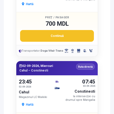
Hartă
PREȚ / PASAGER
700 MDL
Continuă
Transportator:
Doga Vital-Trans
02-09-2026, Miercuri
Ruta directă
Cahul – Constinesti
23:45
07:45
8h
03-09-2026
02-09-2026
Constinesti
Cahul
la intersecție cu
Magazinul LC Waikiki
drumul spre Mangalia
Hartă