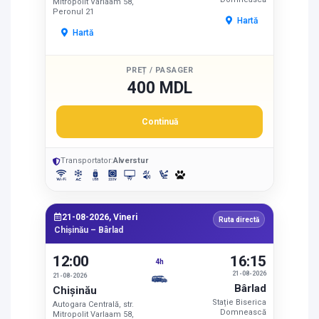
Mitropolit Varlaam 58,
Peronul 21
Hartă
Hartă
PREȚ / PASAGER
400 MDL
Continuă
Transportator:
Alverstur
21-08-2026, Vineri
Ruta directă
Chișinău – Bârlad
12:00
16:15
4h
21-08-2026
21-08-2026
Bârlad
Chișinău
Stație Biserica
Autogara Centrală, str.
Domnească
Mitropolit Varlaam 58,