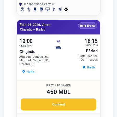
Transportator:
Alverstur
14-08-2026, Vineri
Ruta directă
Chișinău – Bârlad
12:00
16:15
4h
14-08-2026
14-08-2026
Bârlad
Chișinău
Stație Biserica
Autogara Centrală, str.
Domnească
Mitropolit Varlaam 58,
Peronul 21
Hartă
Hartă
PREȚ / PASAGER
450 MDL
Continuă