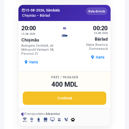
15-08-2026, Sâmbătă
Ruta directă
Chișinău – Bârlad
20:00
00:20
4h
16-08-2026
15-08-2026
Bârlad
Chișinău
Stație Biserica
Autogara Centrală, str.
Domnească
Mitropolit Varlaam 58,
Peronul 21
Hartă
Hartă
PREȚ / PASAGER
400 MDL
Continuă
Transportator:
Alverstur