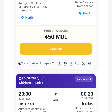
Stație Biserica
Autogara Centrală, str.
Domnească
Mitropolit Varlaam 58,
Peronul 21
Hartă
Hartă
PREȚ / PASAGER
450 MDL
Continuă
Transportator:
Scorpan Tur
20-08-2026, Joi
Ruta directă
Chișinău – Bârlad
20:00
00:20
4h
21-08-2026
20-08-2026
Bârlad
Chișinău
Stație Biserica
Autogara Centrală, str.
Domnească