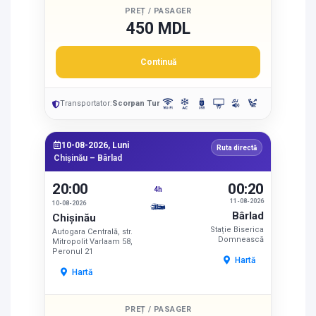
PREȚ / PASAGER
450 MDL
Continuă
Transportator:
Scorpan Tur
10-08-2026, Luni
Ruta directă
Chișinău – Bârlad
20:00
00:20
4h
11-08-2026
10-08-2026
Bârlad
Chișinău
Stație Biserica
Autogara Centrală, str.
Domnească
Mitropolit Varlaam 58,
Peronul 21
Hartă
Hartă
PREȚ / PASAGER