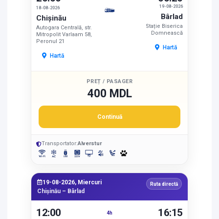
19-08-2026
18-08-2026
Bârlad
Chișinău
Stație Biserica
Autogara Centrală, str.
Domnească
Mitropolit Varlaam 58,
Peronul 21
Hartă
Hartă
PREȚ / PASAGER
400 MDL
Continuă
Transportator:
Alverstur
19-08-2026, Miercuri
Ruta directă
Chișinău – Bârlad
12:00
16:15
4h