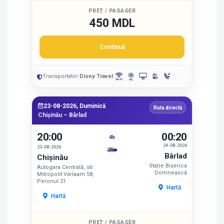
PREȚ / PASAGER
450 MDL
Continuă
Transportator:
Diony Travel
23-08-2026, Duminică
Ruta directă
Chișinău – Bârlad
20:00
00:20
4h
24-08-2026
23-08-2026
Bârlad
Chișinău
Stație Biserica
Autogara Centrală, str.
Domnească
Mitropolit Varlaam 58,
Peronul 21
Hartă
Hartă
PREȚ / PASAGER