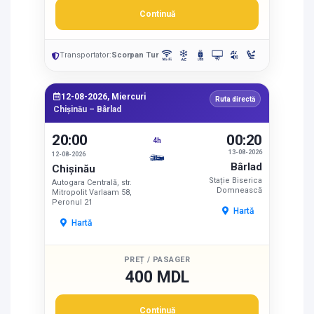
Continuă
Transportator:
Scorpan Tur
12-08-2026, Miercuri
Ruta directă
Chișinău – Bârlad
20:00
00:20
4h
13-08-2026
12-08-2026
Bârlad
Chișinău
Stație Biserica
Autogara Centrală, str.
Domnească
Mitropolit Varlaam 58,
Peronul 21
Hartă
Hartă
PREȚ / PASAGER
400 MDL
Continuă