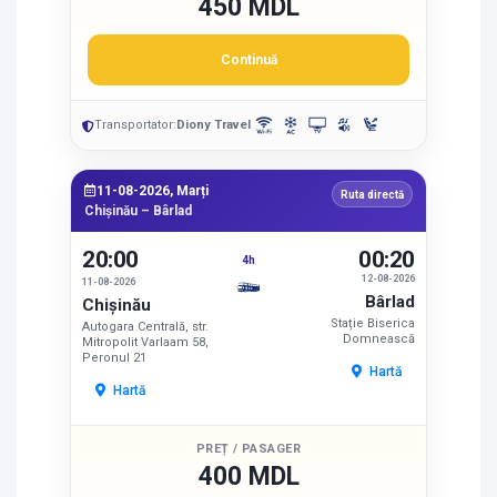
450 MDL
Continuă
Transportator:
Diony Travel
11-08-2026, Marți
Ruta directă
Chișinău – Bârlad
20:00
00:20
4h
12-08-2026
11-08-2026
Bârlad
Chișinău
Stație Biserica
Autogara Centrală, str.
Domnească
Mitropolit Varlaam 58,
Peronul 21
Hartă
Hartă
PREȚ / PASAGER
400 MDL