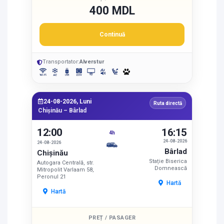
400 MDL
Continuă
Transportator:
Alverstur
24-08-2026, Luni
Ruta directă
Chișinău – Bârlad
12:00
16:15
4h
24-08-2026
24-08-2026
Bârlad
Chișinău
Stație Biserica
Autogara Centrală, str.
Domnească
Mitropolit Varlaam 58,
Peronul 21
Hartă
Hartă
PREȚ / PASAGER