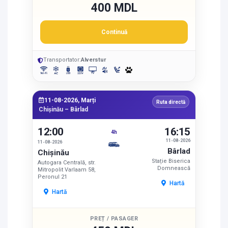
400 MDL
Continuă
Transportator:
Alverstur
11-08-2026, Marți
Ruta directă
Chișinău – Bârlad
12:00
16:15
4h
11-08-2026
11-08-2026
Bârlad
Chișinău
Stație Biserica
Autogara Centrală, str.
Domnească
Mitropolit Varlaam 58,
Peronul 21
Hartă
Hartă
PREȚ / PASAGER