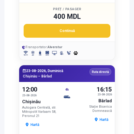
PREȚ / PASAGER
400 MDL
Continuă
Transportator:
Alverstur
23-08-2026, Duminică
Ruta directă
Chișinău – Bârlad
12:00
16:15
4h
23-08-2026
23-08-2026
Bârlad
Chișinău
Stație Biserica
Autogara Centrală, str.
Domnească
Mitropolit Varlaam 58,
Peronul 21
Hartă
Hartă