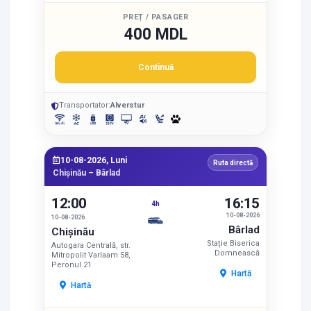
PREȚ / PASAGER
400 MDL
Continuă
Transportator:
Alverstur
10-08-2026, Luni
Ruta directă
Chișinău – Bârlad
12:00
16:15
4h
10-08-2026
10-08-2026
Bârlad
Chișinău
Stație Biserica
Autogara Centrală, str.
Domnească
Mitropolit Varlaam 58,
Peronul 21
Hartă
Hartă