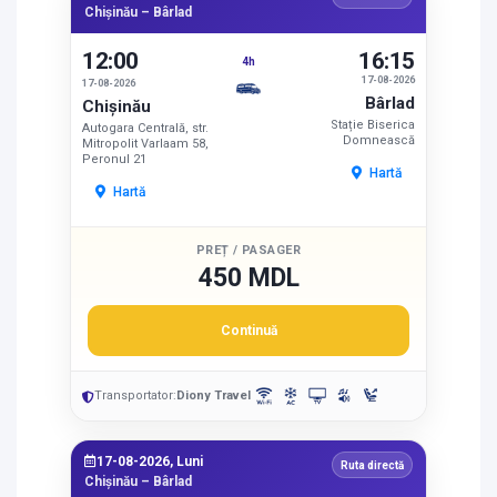
Chișinău – Bârlad
12:00
16:15
4h
17-08-2026
17-08-2026
Bârlad
Chișinău
Stație Biserica
Autogara Centrală, str.
Domnească
Mitropolit Varlaam 58,
Peronul 21
Hartă
Hartă
PREȚ / PASAGER
450 MDL
Continuă
Transportator:
Diony Travel
17-08-2026, Luni
Ruta directă
Chișinău – Bârlad