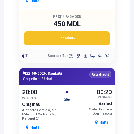
Hartă
PREȚ / PASAGER
450 MDL
Continuă
Transportator:
Scorpan Tur
22-08-2026, Sâmbătă
Ruta directă
Chișinău – Bârlad
20:00
00:20
4h
23-08-2026
22-08-2026
Bârlad
Chișinău
Stație Biserica
Autogara Centrală, str.
Domnească
Mitropolit Varlaam 58,
Peronul 21
Hartă
Hartă