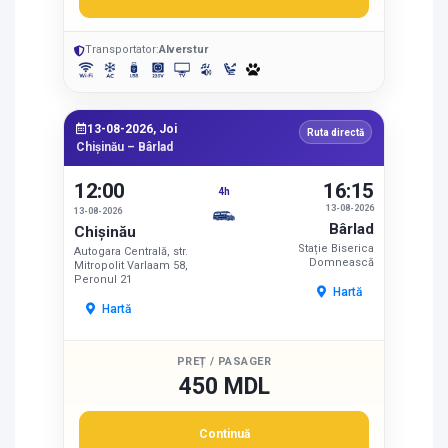
Transportator:
Alverstur
13-08-2026, Joi
Ruta directă
Chișinău – Bârlad
12:00
16:15
4h
13-08-2026
13-08-2026
Bârlad
Chișinău
Stație Biserica
Autogara Centrală, str.
Domnească
Mitropolit Varlaam 58,
Peronul 21
Hartă
Hartă
PREȚ / PASAGER
450 MDL
Continuă