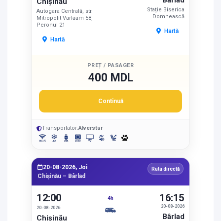
Bârlad
Chișinău
Stație Biserica
Autogara Centrală, str.
Domnească
Mitropolit Varlaam 58,
Peronul 21
Hartă
Hartă
PREȚ / PASAGER
400 MDL
Continuă
Transportator:
Alverstur
20-08-2026, Joi
Ruta directă
Chișinău – Bârlad
12:00
16:15
4h
20-08-2026
20-08-2026
Bârlad
Chișinău