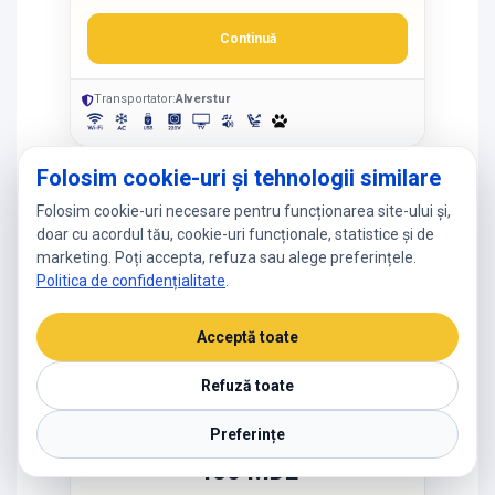
Continuă
Transportator:
Alverstur
Folosim cookie-uri și tehnologii similare
25-08-2026, Marți
Ruta directă
Chișinău – Bârlad
Folosim cookie-uri necesare pentru funcționarea site-ului și,
doar cu acordul tău, cookie-uri funcționale, statistice și de
12:00
16:15
marketing. Poți accepta, refuza sau alege preferințele.
4h
25-08-2026
Politica de confidențialitate
25-08-2026
.
Bârlad
Chișinău
Stație Biserica
Autogara Centrală, str.
Domnească
Acceptă toate
Mitropolit Varlaam 58,
Peronul 21
Hartă
Refuză toate
Hartă
Preferințe
PREȚ / PASAGER
450 MDL