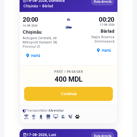
16-08-2026, Duminică
Ruta directă
Chișinău – Bârlad
20:00
00:20
4h
17-08-2026
16-08-2026
Bârlad
Chișinău
Stație Biserica
Autogara Centrală, str.
Domnească
Mitropolit Varlaam 58,
Peronul 21
Hartă
Hartă
PREȚ / PASAGER
400 MDL
Continuă
Transportator:
Alverstur
17-08-2026, Luni
Ruta directă