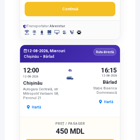
Continuă
Transportator:
Alverstur
12-08-2026, Miercuri
Ruta directă
Chișinău – Bârlad
12:00
16:15
4h
12-08-2026
12-08-2026
Bârlad
Chișinău
Stație Biserica
Autogara Centrală, str.
Domnească
Mitropolit Varlaam 58,
Peronul 21
Hartă
Hartă
PREȚ / PASAGER
450 MDL