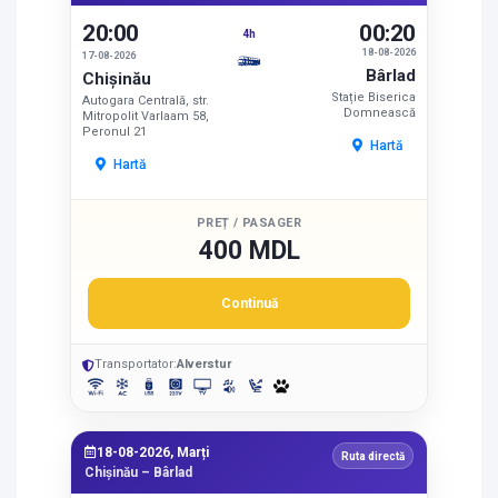
20:00
00:20
4h
18-08-2026
17-08-2026
Bârlad
Chișinău
Stație Biserica
Autogara Centrală, str.
Domnească
Mitropolit Varlaam 58,
Peronul 21
Hartă
Hartă
PREȚ / PASAGER
400 MDL
Continuă
Transportator:
Alverstur
18-08-2026, Marți
Ruta directă
Chișinău – Bârlad