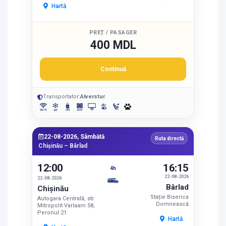
Hartă
PREȚ / PASAGER
400 MDL
Continuă
Transportator:
Alverstur
22-08-2026, Sâmbătă
Ruta directă
Chișinău – Bârlad
12:00
16:15
4h
22-08-2026
22-08-2026
Bârlad
Chișinău
Stație Biserica
Autogara Centrală, str.
Domnească
Mitropolit Varlaam 58,
Peronul 21
Hartă