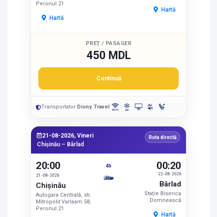
Peronul 21
Hartă
Hartă
PREȚ / PASAGER
450 MDL
Continuă
Transportator:
Diony Travel
21-08-2026, Vineri
Ruta directă
Chișinău – Bârlad
20:00
00:20
4h
22-08-2026
21-08-2026
Bârlad
Chișinău
Stație Biserica
Autogara Centrală, str.
Domnească
Mitropolit Varlaam 58,
Peronul 21
Hartă