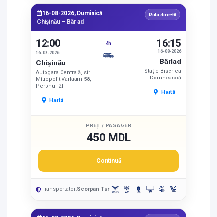
16-08-2026, Duminică
Ruta directă
Chișinău – Bârlad
12:00
16:15
4h
16-08-2026
16-08-2026
Bârlad
Chișinău
Stație Biserica
Autogara Centrală, str.
Domnească
Mitropolit Varlaam 58,
Peronul 21
Hartă
Hartă
PREȚ / PASAGER
450 MDL
Continuă
Transportator:
Scorpan Tur