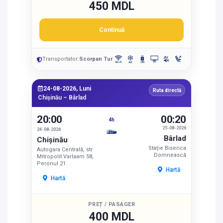
450 MDL
Continuă
Transportator:
Scorpan Tur
24-08-2026, Luni
Ruta directă
Chișinău – Bârlad
20:00
00:20
4h
25-08-2026
24-08-2026
Bârlad
Chișinău
Stație Biserica
Autogara Centrală, str.
Domnească
Mitropolit Varlaam 58,
Peronul 21
Hartă
Hartă
PREȚ / PASAGER
400 MDL