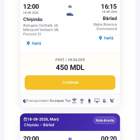
12:00
16:15
4h
18-08-2026
18-08-2026
Bârlad
Chișinău
Stație Biserica
Autogara Centrală, str.
Domnească
Mitropolit Varlaam 58,
Peronul 21
Hartă
Hartă
PREȚ / PASAGER
450 MDL
Continuă
Transportator:
Scorpan Tur
18-08-2026, Marți
Ruta directă
Chișinău – Bârlad
20:00
00:20
4h