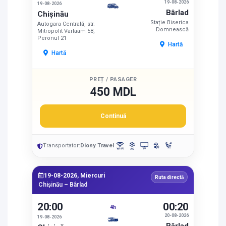
19-08-2026
19-08-2026
Bârlad
Chișinău
Stație Biserica
Autogara Centrală, str.
Domnească
Mitropolit Varlaam 58,
Peronul 21
Hartă
Hartă
PREȚ / PASAGER
450 MDL
Continuă
Transportator:
Diony Travel
19-08-2026, Miercuri
Ruta directă
Chișinău – Bârlad
20:00
00:20
4h
20-08-2026
19-08-2026