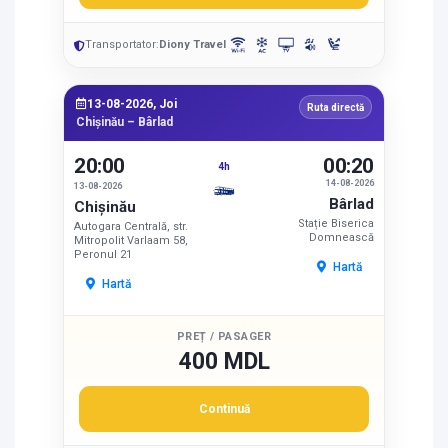
Transportator:
Diony Travel
13-08-2026, Joi
Ruta directă
Chișinău – Bârlad
20:00
00:20
4h
14-08-2026
13-08-2026
Bârlad
Chișinău
Stație Biserica
Autogara Centrală, str.
Domnească
Mitropolit Varlaam 58,
Peronul 21
Hartă
Hartă
PREȚ / PASAGER
400 MDL
Continuă