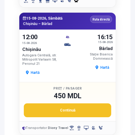
15-08-2026, Sâmbătă
Ruta directă
Chișinău – Bârlad
12:00
16:15
4h
15-08-2026
15-08-2026
Bârlad
Chișinău
Stație Biserica
Autogara Centrală, str.
Domnească
Mitropolit Varlaam 58,
Peronul 21
Hartă
Hartă
PREȚ / PASAGER
450 MDL
Continuă
Transportator:
Diony Travel