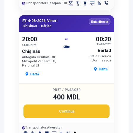
Transportator:
Scorpan Tur
14-08-2026, Vineri
Ruta directă
Chișinău – Bârlad
20:00
00:20
4h
15-08-2026
14-08-2026
Bârlad
Chișinău
Stație Biserica
Autogara Centrală, str.
Domnească
Mitropolit Varlaam 58,
Peronul 21
Hartă
Hartă
PREȚ / PASAGER
400 MDL
Continuă
Transportator:
Alverstur