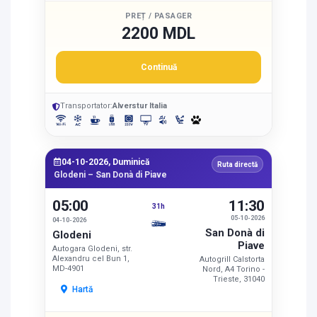
PREȚ / PASAGER
2200 MDL
Continuă
Transportator:
Alverstur Italia
04-10-2026, Duminică
Ruta directă
Glodeni – San Donà di Piave
05:00
11:30
31h
05-10-2026
04-10-2026
San Donà di
Glodeni
Piave
Autogara Glodeni, str.
Alexandru cel Bun 1,
Autogrill Calstorta
MD-4901
Nord, A4 Torino -
Trieste, 31040
Hartă