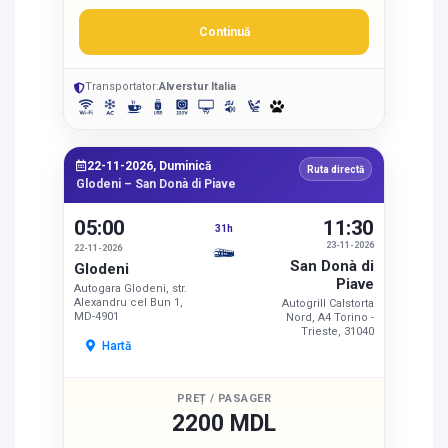
Continuă
Transportator:
Alverstur Italia
22-11-2026, Duminică
Ruta directă
Glodeni – San Donà di Piave
05:00
11:30
31h
23-11-2026
22-11-2026
San Donà di
Glodeni
Piave
Autogara Glodeni, str.
Alexandru cel Bun 1,
Autogrill Calstorta
MD-4901
Nord, A4 Torino -
Trieste, 31040
Hartă
PREȚ / PASAGER
2200 MDL