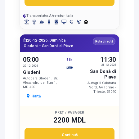
Transportator:
Alverstur Italia
20-12-2026, Duminică
Ruta directă
Glodeni – San Donà di Piave
05:00
11:30
31h
21-12-2026
20-12-2026
San Donà di
Glodeni
Piave
Autogara Glodeni, str.
Alexandru cel Bun 1,
Autogrill Calstorta
MD-4901
Nord, A4 Torino -
Trieste, 31040
Hartă
PREȚ / PASAGER
2200 MDL
Continuă