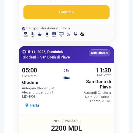
Continuă
Transportator:
Alverstur Italia
15-11-2026, Duminică
Ruta directă
Glodeni – San Donà di Piave
05:00
11:30
31h
16-11-2026
15-11-2026
San Donà di
Glodeni
Piave
Autogara Glodeni, str.
Alexandru cel Bun 1,
Autogrill Calstorta
MD-4901
Nord, A4 Torino -
Trieste, 31040
Hartă
PREȚ / PASAGER
2200 MDL