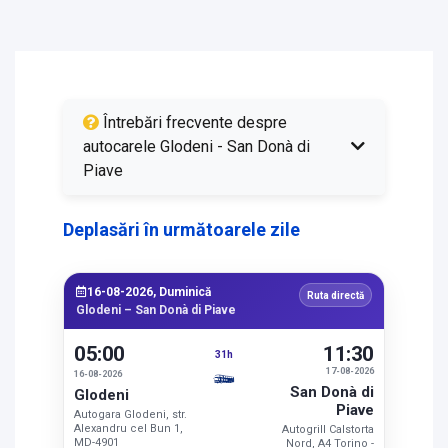
Întrebări frecvente despre
autocarele Glodeni - San Donà di
Piave
Deplasări în următoarele zile
16-08-2026, Duminică
Ruta directă
Glodeni – San Donà di Piave
05:00
11:30
31h
17-08-2026
16-08-2026
San Donà di
Glodeni
Piave
Autogara Glodeni, str.
Alexandru cel Bun 1,
Autogrill Calstorta
MD-4901
Nord, A4 Torino -