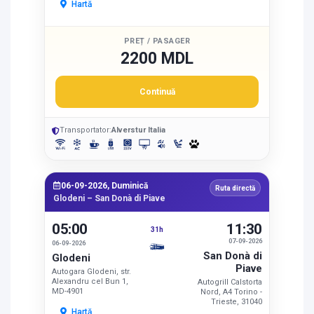
Hartă
PREȚ / PASAGER
2200 MDL
Continuă
Transportator:
Alverstur Italia
06-09-2026, Duminică
Ruta directă
Glodeni – San Donà di Piave
05:00
11:30
31h
07-09-2026
06-09-2026
San Donà di
Glodeni
Piave
Autogara Glodeni, str.
Alexandru cel Bun 1,
Autogrill Calstorta
MD-4901
Nord, A4 Torino -
Trieste, 31040
Hartă