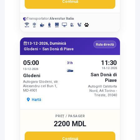
Continuă
Transportator:
Alverstur Italia
13-12-2026, Duminică
Ruta directă
Glodeni – San Donà di Piave
05:00
11:30
31h
14-12-2026
13-12-2026
San Donà di
Glodeni
Piave
Autogara Glodeni, str.
Alexandru cel Bun 1,
Autogrill Calstorta
MD-4901
Nord, A4 Torino -
Trieste, 31040
Hartă
PREȚ / PASAGER
2200 MDL
Continuă