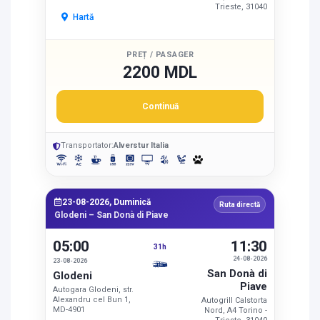
Trieste, 31040
Hartă
PREȚ / PASAGER
2200 MDL
Continuă
Transportator:
Alverstur Italia
23-08-2026, Duminică
Ruta directă
Glodeni – San Donà di Piave
05:00
11:30
31h
24-08-2026
23-08-2026
San Donà di
Glodeni
Piave
Autogara Glodeni, str.
Alexandru cel Bun 1,
Autogrill Calstorta
MD-4901
Nord, A4 Torino -