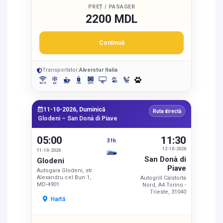
PREȚ / PASAGER
2200 MDL
Continuă
Transportator:
Alverstur Italia
11-10-2026, Duminică
Ruta directă
Glodeni – San Donà di Piave
05:00
11:30
31h
12-10-2026
11-10-2026
San Donà di
Glodeni
Piave
Autogara Glodeni, str.
Alexandru cel Bun 1,
Autogrill Calstorta
MD-4901
Nord, A4 Torino -
Trieste, 31040
Hartă