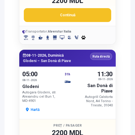
2200 MDL
Continuă
Transportator:
Alverstur Italia
08-11-2026, Duminică
Ruta directă
Glodeni – San Donà di Piave
05:00
11:30
31h
09-11-2026
08-11-2026
San Donà di
Glodeni
Piave
Autogara Glodeni, str.
Alexandru cel Bun 1,
Autogrill Calstorta
MD-4901
Nord, A4 Torino -
Trieste, 31040
Hartă
PREȚ / PASAGER
2200 MDL