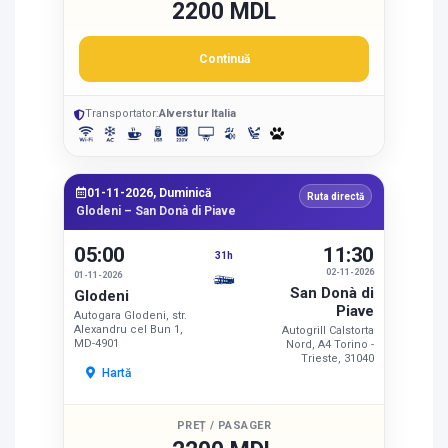
2200 MDL
Continuă
Transportator:
Alverstur Italia
01-11-2026, Duminică
Ruta directă
Glodeni – San Donà di Piave
05:00
11:30
31h
02-11-2026
01-11-2026
San Donà di
Glodeni
Piave
Autogara Glodeni, str.
Alexandru cel Bun 1,
Autogrill Calstorta
MD-4901
Nord, A4 Torino -
Trieste, 31040
Hartă
PREȚ / PASAGER