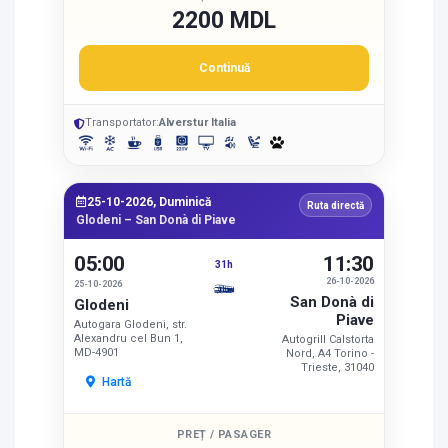
2200 MDL
Continuă
Transportator:
Alverstur Italia
25-10-2026, Duminică
Ruta directă
Glodeni – San Donà di Piave
05:00
11:30
31h
26-10-2026
25-10-2026
San Donà di
Glodeni
Piave
Autogara Glodeni, str.
Alexandru cel Bun 1,
Autogrill Calstorta
MD-4901
Nord, A4 Torino -
Trieste, 31040
Hartă
PREȚ / PASAGER