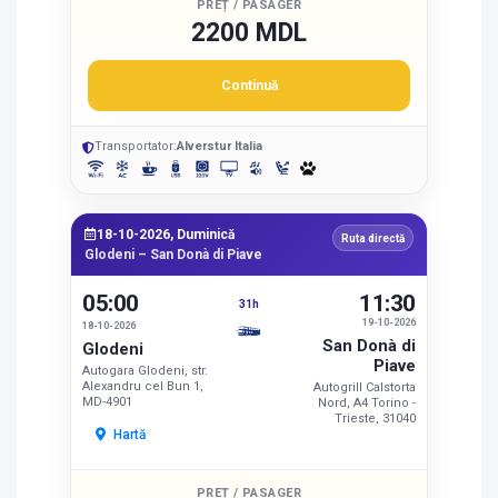
PREȚ / PASAGER
2200 MDL
Continuă
Transportator:
Alverstur Italia
18-10-2026, Duminică
Ruta directă
Glodeni – San Donà di Piave
05:00
11:30
31h
19-10-2026
18-10-2026
San Donà di
Glodeni
Piave
Autogara Glodeni, str.
Alexandru cel Bun 1,
Autogrill Calstorta
MD-4901
Nord, A4 Torino -
Trieste, 31040
Hartă
PREȚ / PASAGER