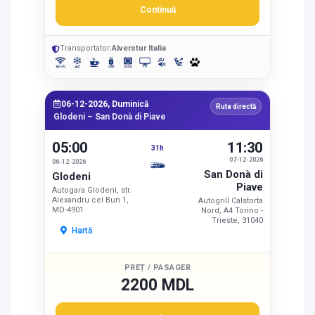
Continuă
Transportator:
Alverstur Italia
06-12-2026, Duminică
Ruta directă
Glodeni – San Donà di Piave
05:00
11:30
31h
07-12-2026
06-12-2026
San Donà di
Glodeni
Piave
Autogara Glodeni, str.
Alexandru cel Bun 1,
Autogrill Calstorta
MD-4901
Nord, A4 Torino -
Trieste, 31040
Hartă
PREȚ / PASAGER
2200 MDL