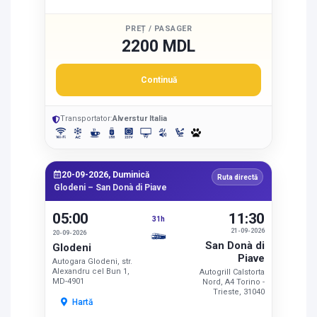
PREȚ / PASAGER
2200 MDL
Continuă
Transportator:
Alverstur Italia
20-09-2026, Duminică
Ruta directă
Glodeni – San Donà di Piave
05:00
11:30
31h
21-09-2026
20-09-2026
San Donà di
Glodeni
Piave
Autogara Glodeni, str.
Alexandru cel Bun 1,
Autogrill Calstorta
MD-4901
Nord, A4 Torino -
Trieste, 31040
Hartă