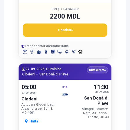
PREȚ / PASAGER
2200 MDL
Continuă
Transportator:
Alverstur Italia
27-09-2026, Duminică
Ruta directă
Glodeni – San Donà di Piave
05:00
11:30
31h
28-09-2026
27-09-2026
San Donà di
Glodeni
Piave
Autogara Glodeni, str.
Alexandru cel Bun 1,
Autogrill Calstorta
MD-4901
Nord, A4 Torino -
Trieste, 31040
Hartă