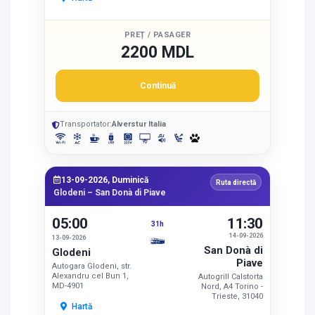
PREȚ / PASAGER
2200 MDL
Continuă
Transportator:
Alverstur Italia
13-09-2026, Duminică
Ruta directă
Glodeni – San Donà di Piave
05:00
11:30
31h
14-09-2026
13-09-2026
San Donà di
Glodeni
Piave
Autogara Glodeni, str.
Alexandru cel Bun 1,
Autogrill Calstorta
MD-4901
Nord, A4 Torino -
Trieste, 31040
Hartă