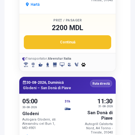
Trieste, 31040
Hartă
PREȚ / PASAGER
2200 MDL
Continuă
Transportator:
Alverstur Italia
30-08-2026, Duminică
Ruta directă
Glodeni – San Donà di Piave
05:00
11:30
31h
31-08-2026
30-08-2026
San Donà di
Glodeni
Piave
Autogara Glodeni, str.
Alexandru cel Bun 1,
Autogrill Calstorta
MD-4901
Nord, A4 Torino -
Trieste, 31040