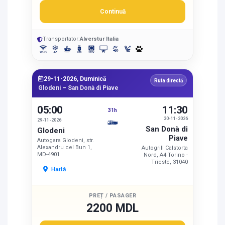
Continuă
Transportator:
Alverstur Italia
29-11-2026, Duminică
Ruta directă
Glodeni – San Donà di Piave
05:00
11:30
31h
30-11-2026
29-11-2026
San Donà di
Glodeni
Piave
Autogara Glodeni, str.
Alexandru cel Bun 1,
Autogrill Calstorta
MD-4901
Nord, A4 Torino -
Trieste, 31040
Hartă
PREȚ / PASAGER
2200 MDL