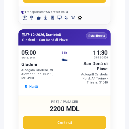
Transportator:
Alverstur Italia
27-12-2026, Duminică
Ruta directă
Glodeni – San Donà di Piave
05:00
11:30
31h
28-12-2026
27-12-2026
San Donà di
Glodeni
Piave
Autogara Glodeni, str.
Alexandru cel Bun 1,
Autogrill Calstorta
MD-4901
Nord, A4 Torino -
Trieste, 31040
Hartă
PREȚ / PASAGER
2200 MDL
Continuă