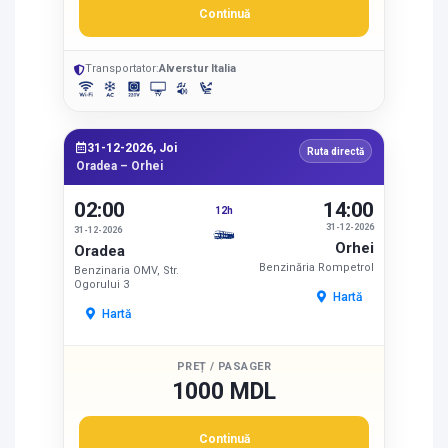
Continuă
Transportator:
Alverstur Italia
31-12-2026, Joi
Ruta directă
Oradea – Orhei
02:00
14:00
12h
31-12-2026
31-12-2026
Orhei
Oradea
Benzinăria Rompetrol
Benzinaria OMV, Str.
Ogorului 3
Hartă
Hartă
PREȚ / PASAGER
1000 MDL
Continuă