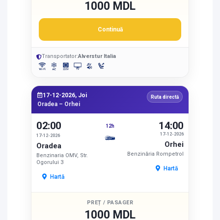
1000 MDL
Continuă
Transportator:
Alverstur Italia
17-12-2026, Joi
Ruta directă
Oradea – Orhei
02:00
14:00
12h
17-12-2026
17-12-2026
Orhei
Oradea
Benzinăria Rompetrol
Benzinaria OMV, Str.
Ogorului 3
Hartă
Hartă
PREȚ / PASAGER
1000 MDL