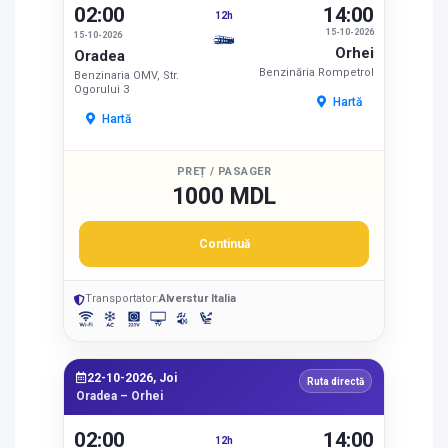
02:00
14:00
12h
15-10-2026
15-10-2026
Orhei
Oradea
Benzinăria Rompetrol
Benzinaria OMV, Str.
Ogorului 3
Hartă
Hartă
PREȚ / PASAGER
1000 MDL
Continuă
Transportator:
Alverstur Italia
22-10-2026, Joi
Ruta directă
Oradea – Orhei
02:00
14:00
12h