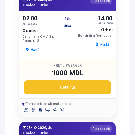
Ruta directă
Oradea – Orhei
02:00
14:00
12h
01-10-2026
01-10-2026
Orhei
Oradea
Benzinăria Rompetrol
Benzinaria OMV, Str.
Ogorului 3
Hartă
Hartă
PREȚ / PASAGER
1000 MDL
Continuă
Transportator:
Alverstur Italia
08-10-2026, Joi
Ruta directă
Oradea – Orhei