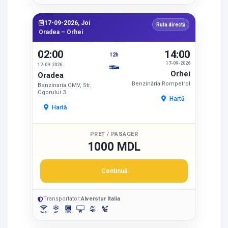
17-09-2026, Joi
Ruta directă
Oradea – Orhei
02:00
14:00
12h
17-09-2026
17-09-2026
Orhei
Oradea
Benzinăria Rompetrol
Benzinaria OMV, Str.
Ogorului 3
Hartă
Hartă
PREȚ / PASAGER
1000 MDL
Continuă
Transportator:
Alverstur Italia