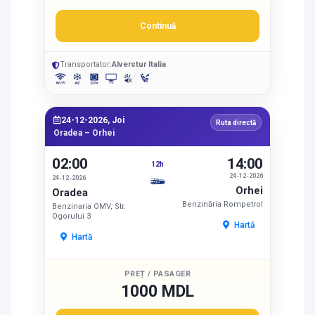
Continuă
Transportator:
Alverstur Italia
24-12-2026, Joi
Ruta directă
Oradea – Orhei
02:00
14:00
12h
24-12-2026
24-12-2026
Orhei
Oradea
Benzinăria Rompetrol
Benzinaria OMV, Str.
Ogorului 3
Hartă
Hartă
PREȚ / PASAGER
1000 MDL