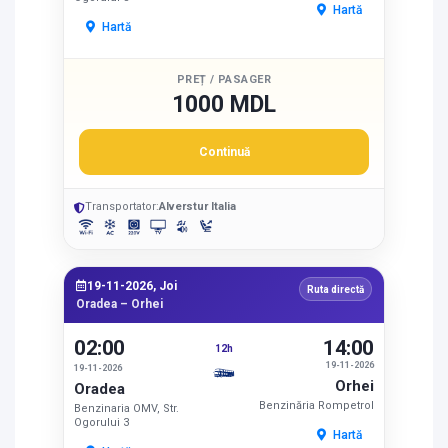
Hartă
Hartă
PREȚ / PASAGER
1000 MDL
Continuă
Transportator:
Alverstur Italia
19-11-2026, Joi
Ruta directă
Oradea – Orhei
02:00
14:00
12h
19-11-2026
19-11-2026
Orhei
Oradea
Benzinăria Rompetrol
Benzinaria OMV, Str.
Ogorului 3
Hartă