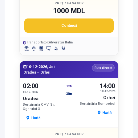
PREȚ / PASAGER
1000 MDL
Continuă
Transportator:
Alverstur Italia
10-12-2026, Joi
Ruta directă
Oradea – Orhei
02:00
14:00
12h
10-12-2026
10-12-2026
Orhei
Oradea
Benzinăria Rompetrol
Benzinaria OMV, Str.
Ogorului 3
Hartă
Hartă
PREȚ / PASAGER