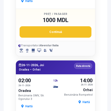
Hartă
PREȚ / PASAGER
1000 MDL
Continuă
Transportator:
Alverstur Italia
26-11-2026, Joi
Ruta directă
Oradea – Orhei
02:00
14:00
12h
26-11-2026
26-11-2026
Orhei
Oradea
Benzinăria Rompetrol
Benzinaria OMV, Str.
Ogorului 3
Hartă
Hartă