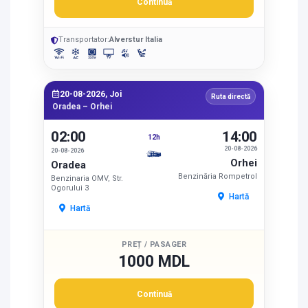
Continuă
Transportator:
Alverstur Italia
20-08-2026, Joi
Ruta directă
Oradea – Orhei
02:00
14:00
12h
20-08-2026
20-08-2026
Orhei
Oradea
Benzinăria Rompetrol
Benzinaria OMV, Str.
Ogorului 3
Hartă
Hartă
PREȚ / PASAGER
1000 MDL
Continuă