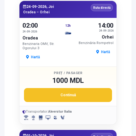
24-09-2026, Joi
Ruta directă
Oradea – Orhei
02:00
14:00
12h
24-09-2026
24-09-2026
Orhei
Oradea
Benzinăria Rompetrol
Benzinaria OMV, Str.
Ogorului 3
Hartă
Hartă
PREȚ / PASAGER
1000 MDL
Continuă
Transportator:
Alverstur Italia
01-10-2026, Joi