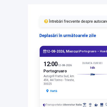
Întrebări frecvente despre autocar
Deplasări în următoarele zile
12-08-2026, Miercuri
Portogruaro – Hued
12:00
DURATA CURSEI
12-08-2026
16h
Portogruaro
Autogrill Fratta Sud, km.
456, A4 Torino - Trieste,
30025
Hartă
Transportator:
Alverstur Italia