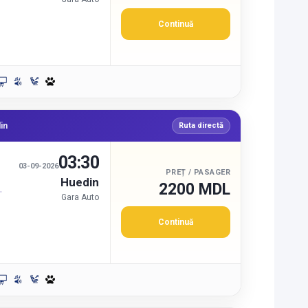
Continuă
in
Ruta directă
03:30
03-09-2026
PREȚ / PASAGER
Huedin
2200 MDL
Gara Auto
Continuă