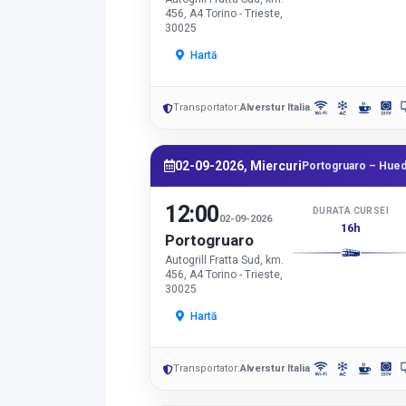
456, A4 Torino - Trieste,
30025
Hartă
Transportator:
Alverstur Italia
02-09-2026, Miercuri
Portogruaro – Hued
12:00
DURATA CURSEI
02-09-2026
16h
Portogruaro
Autogrill Fratta Sud, km.
456, A4 Torino - Trieste,
30025
Hartă
Transportator:
Alverstur Italia