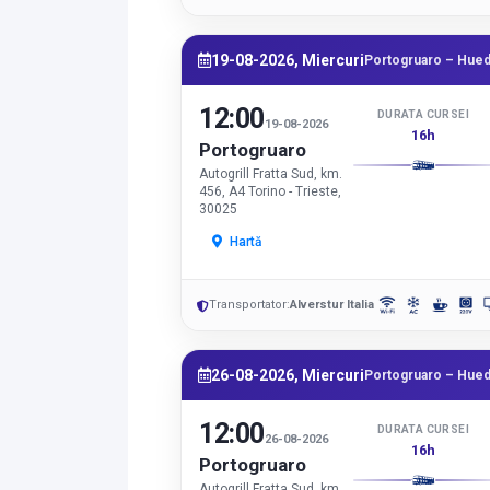
19-08-2026, Miercuri
Portogruaro – Hued
12:00
DURATA CURSEI
19-08-2026
16h
Portogruaro
Autogrill Fratta Sud, km.
456, A4 Torino - Trieste,
30025
Hartă
Transportator:
Alverstur Italia
26-08-2026, Miercuri
Portogruaro – Hued
12:00
DURATA CURSEI
26-08-2026
16h
Portogruaro
Autogrill Fratta Sud, km.