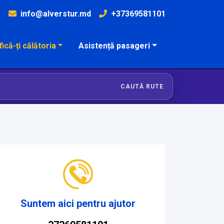
info@alverstur.md
+37369581101
fică-ți călătoria
Asistență pasageri
CAUTĂ RUTE
Suntem aici pentru ajutor