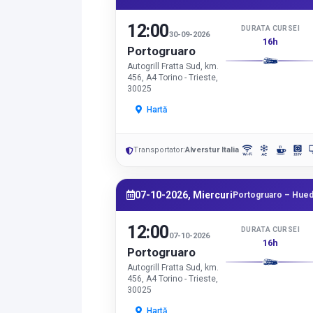
12:00
DURATA CURSEI
30-09-2026
16h
Portogruaro
Autogrill Fratta Sud, km.
456, A4 Torino - Trieste,
30025
Hartă
Transportator:
Alverstur Italia
07-10-2026, Miercuri
Portogruaro – Hued
12:00
DURATA CURSEI
07-10-2026
16h
Portogruaro
Autogrill Fratta Sud, km.
456, A4 Torino - Trieste,
30025
Hartă