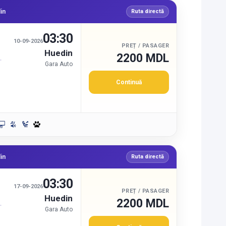
in
Ruta directă
03:30
10-09-2026
PREȚ / PASAGER
Huedin
2200 MDL
Gara Auto
Continuă
in
Ruta directă
03:30
17-09-2026
PREȚ / PASAGER
Huedin
2200 MDL
Gara Auto