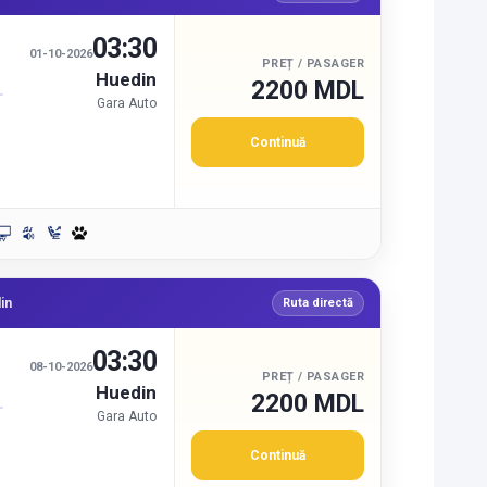
03:30
01-10-2026
PREȚ / PASAGER
Huedin
2200 MDL
Gara Auto
Continuă
in
Ruta directă
03:30
08-10-2026
PREȚ / PASAGER
Huedin
2200 MDL
Gara Auto
Continuă