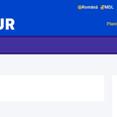
Română
MDL
Plani