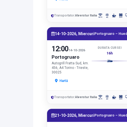
Transportator:
Alverstur Italia
14-10-2026, Miercuri
Portogruaro – Hued
12:00
DURATA CURSEI
14-10-2026
16h
Portogruaro
Autogrill Fratta Sud, km.
456, A4 Torino - Trieste,
30025
Hartă
Transportator:
Alverstur Italia
21-10-2026, Miercuri
Portogruaro – Hued