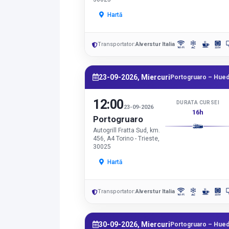
Hartă
Transportator:
Alverstur Italia
23-09-2026, Miercuri
Portogruaro – Hued
12:00
DURATA CURSEI
23-09-2026
16h
Portogruaro
Autogrill Fratta Sud, km.
456, A4 Torino - Trieste,
30025
Hartă
Transportator:
Alverstur Italia
30-09-2026, Miercuri
Portogruaro – Hued