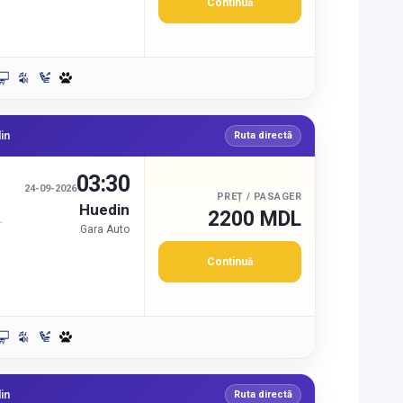
Continuă
in
Ruta directă
03:30
24-09-2026
PREȚ / PASAGER
Huedin
2200 MDL
Gara Auto
Continuă
in
Ruta directă