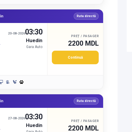
in
Ruta directă
03:30
20-08-2026
PREȚ / PASAGER
Huedin
2200 MDL
Gara Auto
Continuă
in
Ruta directă
03:30
27-08-2026
PREȚ / PASAGER
Huedin
2200 MDL
Gara Auto