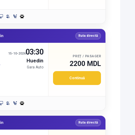
in
Ruta directă
03:30
15-10-2026
PREȚ / PASAGER
Huedin
2200 MDL
Gara Auto
Continuă
in
Ruta directă