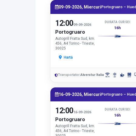
09-09-2026, Miercuri
Portogruaro – Hued
12:00
DURATA CURSEI
09-09-2026
16h
Portogruaro
Autogrill Fratta Sud, km.
456, A4 Torino - Trieste,
30025
Hartă
Transportator:
Alverstur Italia
16-09-2026, Miercuri
Portogruaro – Hued
12:00
DURATA CURSEI
16-09-2026
16h
Portogruaro
Autogrill Fratta Sud, km.
456, A4 Torino - Trieste,
30025