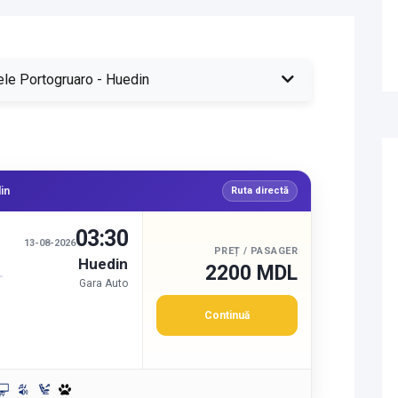
ele Portogruaro - Huedin
in
Ruta directă
03:30
13-08-2026
PREȚ / PASAGER
Huedin
2200 MDL
Gara Auto
Continuă