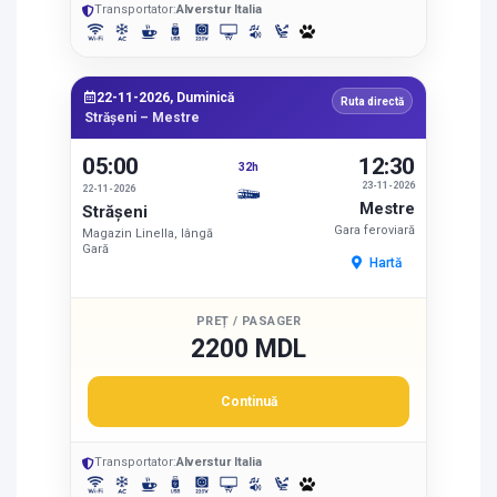
Transportator:
Alverstur Italia
22-11-2026, Duminică
Ruta directă
Străşeni – Mestre
05:00
12:30
32h
23-11-2026
22-11-2026
Mestre
Străşeni
Gara feroviară
Magazin Linella, lângă
Gară
Hartă
PREȚ / PASAGER
2200 MDL
Continuă
Transportator:
Alverstur Italia