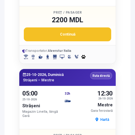
PREȚ / PASAGER
2200 MDL
Continuă
Transportator:
Alverstur Italia
25-10-2026, Duminică
Ruta directă
Străşeni – Mestre
05:00
12:30
32h
26-10-2026
25-10-2026
Mestre
Străşeni
Gara feroviară
Magazin Linella, lângă
Gară
Hartă