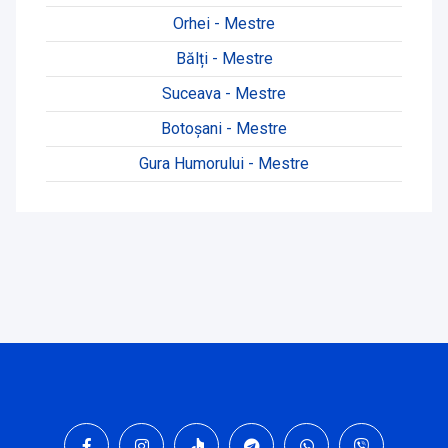
Orhei - Mestre
Bălți - Mestre
Suceava - Mestre
Botoșani - Mestre
Gura Humorului - Mestre