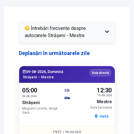
Întrebări frecvente despre
autocarele Străşeni - Mestre
Deplasări în următoarele zile
09-08-2026, Duminică
Ruta directă
Străşeni – Mestre
05:00
12:30
32h
10-08-2026
09-08-2026
Mestre
Străşeni
Gara feroviară
Magazin Linella, lângă
Gară
Hartă
PREȚ / PASAGER