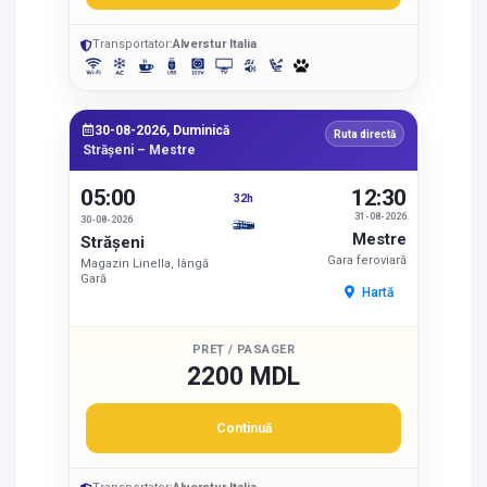
Transportator:
Alverstur Italia
30-08-2026, Duminică
Ruta directă
Străşeni – Mestre
05:00
12:30
32h
31-08-2026
30-08-2026
Mestre
Străşeni
Gara feroviară
Magazin Linella, lângă
Gară
Hartă
PREȚ / PASAGER
2200 MDL
Continuă