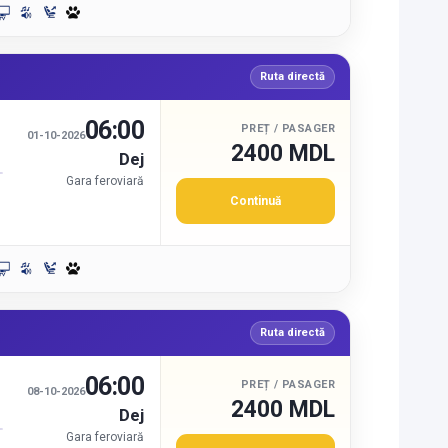
Ruta directă
06:00
PREȚ / PASAGER
01-10-2026
2400 MDL
Dej
Gara feroviară
Continuă
Ruta directă
06:00
PREȚ / PASAGER
08-10-2026
2400 MDL
Dej
Gara feroviară