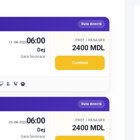
Ruta directă
06:00
PREȚ / PASAGER
13-08-2026
2400 MDL
Dej
Gara feroviară
Continuă
Ruta directă
06:00
PREȚ / PASAGER
20-08-2026
2400 MDL
Dej
Gara feroviară