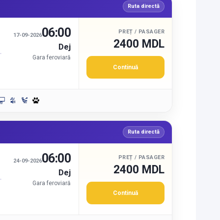
Ruta directă
06:00
PREȚ / PASAGER
17-09-2026
2400 MDL
Dej
Gara feroviară
Continuă
Ruta directă
06:00
PREȚ / PASAGER
24-09-2026
2400 MDL
Dej
Gara feroviară
Continuă