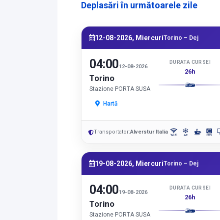
Deplasări în următoarele zile
12-08-2026, Miercuri
Torino – Dej
04:00
DURATA CURSEI
12-08-2026
26h
Torino
Stazione PORTA SUSA
Hartă
Transportator:
Alverstur Italia
19-08-2026, Miercuri
Torino – Dej
04:00
DURATA CURSEI
19-08-2026
26h
Torino
Stazione PORTA SUSA