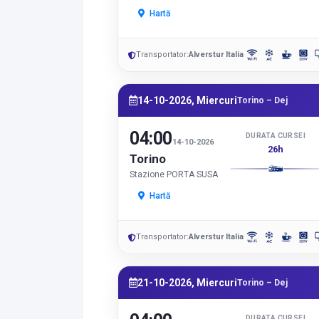
Hartă
Transportator:
Alverstur Italia
14-10-2026, Miercuri
Torino – Dej
04:00
DURATA CURSEI
14-10-2026
26h
Torino
Stazione PORTA SUSA
Hartă
Transportator:
Alverstur Italia
21-10-2026, Miercuri
Torino – Dej
DURATA CURSEI