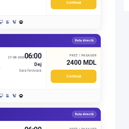
Continuă
Ruta directă
06:00
PREȚ / PASAGER
27-08-2026
2400 MDL
Dej
Gara feroviară
Continuă
Ruta directă