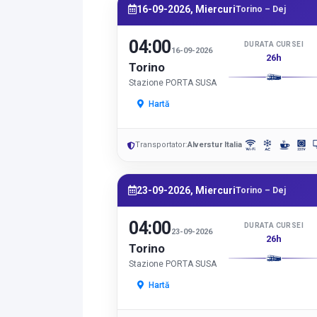
16-09-2026, Miercuri
Torino – Dej
04:00
DURATA CURSEI
16-09-2026
26h
Torino
Stazione PORTA SUSA
Hartă
Transportator:
Alverstur Italia
23-09-2026, Miercuri
Torino – Dej
04:00
DURATA CURSEI
23-09-2026
26h
Torino
Stazione PORTA SUSA
Hartă