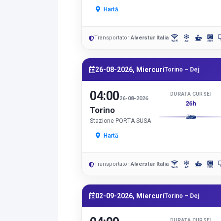
Hartă
Transportator:
Alverstur Italia
26-08-2026, Miercuri
Torino – Dej
04:00
DURATA CURSEI
26-08-2026
26h
Torino
Stazione PORTA SUSA
Hartă
Transportator:
Alverstur Italia
02-09-2026, Miercuri
Torino – Dej
DURATA CURSEI