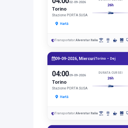
04:00
02-09-2026
26h
Torino
Stazione PORTA SUSA
Hartă
Transportator:
Alverstur Italia
09-09-2026, Miercuri
Torino – Dej
04:00
DURATA CURSEI
09-09-2026
26h
Torino
Stazione PORTA SUSA
Hartă
Transportator:
Alverstur Italia