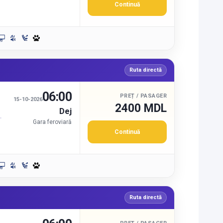
Continuă
Ruta directă
06:00
PREȚ / PASAGER
15-10-2026
2400 MDL
Dej
Gara feroviară
Continuă
Ruta directă