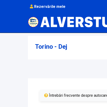
Rezervările mele
Deschide modulul de rezervare
Torino - Dej
Întrebări frecvente despre autocare