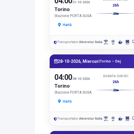
04:00
21-10-2026
26h
Torino
Stazione PORTA SUSA
Hartă
Transportator:
Alverstur Italia
28-10-2026, Miercuri
Torino – Dej
04:00
DURATA CURSEI
28-10-2026
26h
Torino
Stazione PORTA SUSA
Hartă
Transportator:
Alverstur Italia