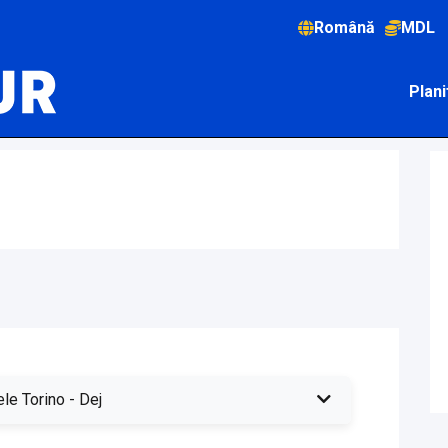
Română
MDL
Plani
le Torino - Dej