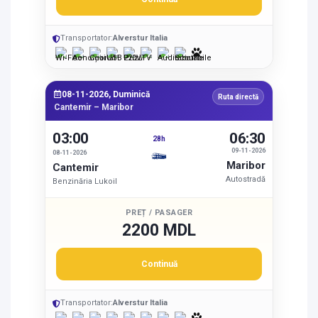
Transportator:
Alverstur Italia
08-11-2026, Duminică
Ruta directă
Cantemir – Maribor
03:00
06:30
28h
09-11-2026
08-11-2026
Maribor
Cantemir
Autostradă
Benzinăria Lukoil
PREȚ / PASAGER
2200 MDL
Continuă
Transportator:
Alverstur Italia