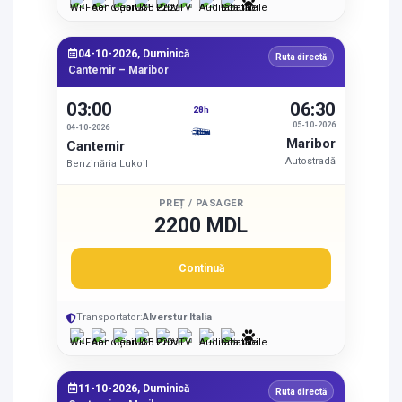
04-10-2026, Duminică
Ruta directă
Cantemir – Maribor
03:00
06:30
28h
05-10-2026
04-10-2026
Maribor
Cantemir
Autostradă
Benzinăria Lukoil
PREȚ / PASAGER
2200 MDL
Continuă
Transportator:
Alverstur Italia
11-10-2026, Duminică
Ruta directă