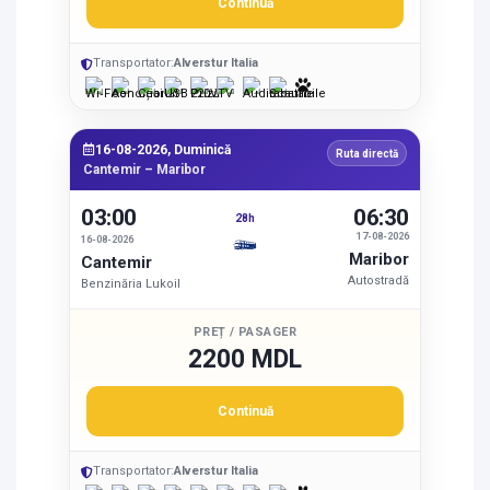
Continuă
Transportator:
Alverstur Italia
16-08-2026, Duminică
Ruta directă
Cantemir – Maribor
03:00
06:30
28h
17-08-2026
16-08-2026
Maribor
Cantemir
Autostradă
Benzinăria Lukoil
PREȚ / PASAGER
2200 MDL
Continuă
Transportator:
Alverstur Italia