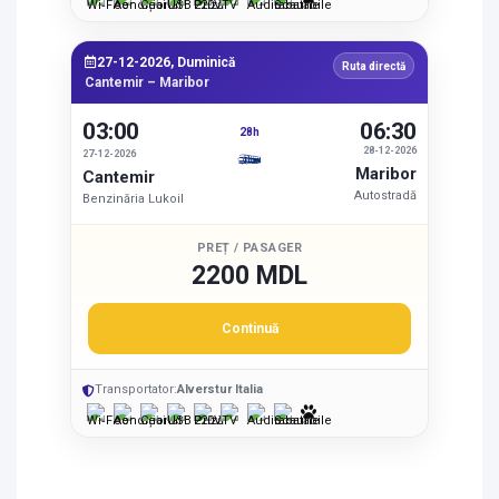
27-12-2026, Duminică
Ruta directă
Cantemir – Maribor
03:00
06:30
28h
28-12-2026
27-12-2026
Maribor
Cantemir
Autostradă
Benzinăria Lukoil
PREȚ / PASAGER
2200 MDL
Continuă
Transportator:
Alverstur Italia