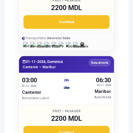
PREȚ / PASAGER
2200 MDL
Continuă
Transportator:
Alverstur Italia
01-11-2026, Duminică
Ruta directă
Cantemir – Maribor
03:00
06:30
28h
02-11-2026
01-11-2026
Maribor
Cantemir
Autostradă
Benzinăria Lukoil
PREȚ / PASAGER
2200 MDL
Continuă