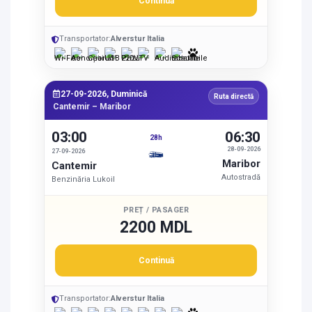
Continuă
Transportator:
Alverstur Italia
27-09-2026, Duminică
Ruta directă
Cantemir – Maribor
03:00
06:30
28h
28-09-2026
27-09-2026
Maribor
Cantemir
Autostradă
Benzinăria Lukoil
PREȚ / PASAGER
2200 MDL
Continuă
Transportator:
Alverstur Italia