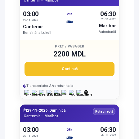
Cantemir – Maribor
03:00
06:30
28h
23-11-2026
22-11-2026
Maribor
Cantemir
Autostradă
Benzinăria Lukoil
PREȚ / PASAGER
2200 MDL
Continuă
Transportator:
Alverstur Italia
29-11-2026, Duminică
Ruta directă
Cantemir – Maribor
03:00
06:30
28h
30-11-2026
29-11-2026