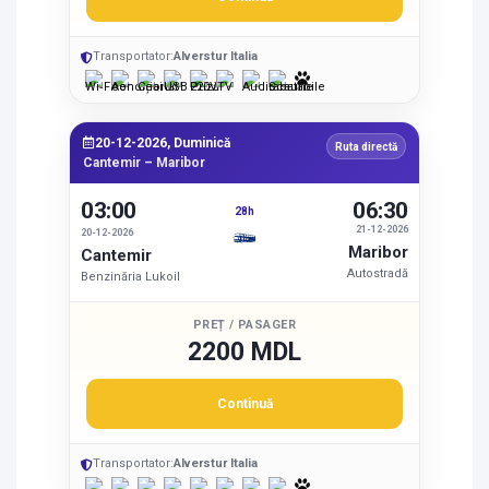
Transportator:
Alverstur Italia
20-12-2026, Duminică
Ruta directă
Cantemir – Maribor
03:00
06:30
28h
21-12-2026
20-12-2026
Maribor
Cantemir
Autostradă
Benzinăria Lukoil
PREȚ / PASAGER
2200 MDL
Continuă
Transportator:
Alverstur Italia