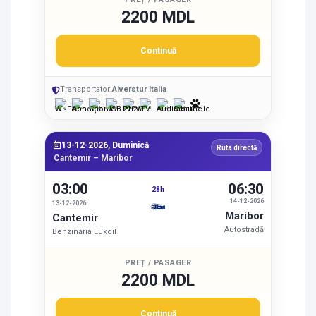
2200 MDL
Continuă
Transportator:
Alverstur Italia
13-12-2026, Duminică
Ruta directă
Cantemir – Maribor
03:00
06:30
28h
14-12-2026
13-12-2026
Maribor
Cantemir
Autostradă
Benzinăria Lukoil
PREȚ / PASAGER
2200 MDL
Continuă