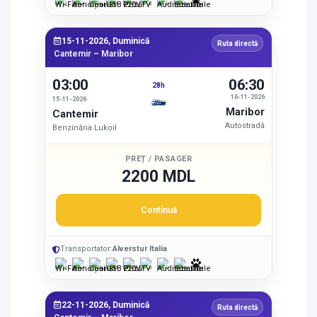
15-11-2026, Duminică
Ruta directă
Cantemir – Maribor
03:00
06:30
28h
16-11-2026
15-11-2026
Maribor
Cantemir
Autostradă
Benzinăria Lukoil
PREȚ / PASAGER
2200 MDL
Continuă
Transportator:
Alverstur Italia
22-11-2026, Duminică
Ruta directă