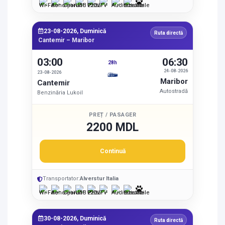
23-08-2026, Duminică
Ruta directă
Cantemir – Maribor
03:00
06:30
28h
24-08-2026
23-08-2026
Maribor
Cantemir
Autostradă
Benzinăria Lukoil
PREȚ / PASAGER
2200 MDL
Continuă
Transportator:
Alverstur Italia
30-08-2026, Duminică
Ruta directă