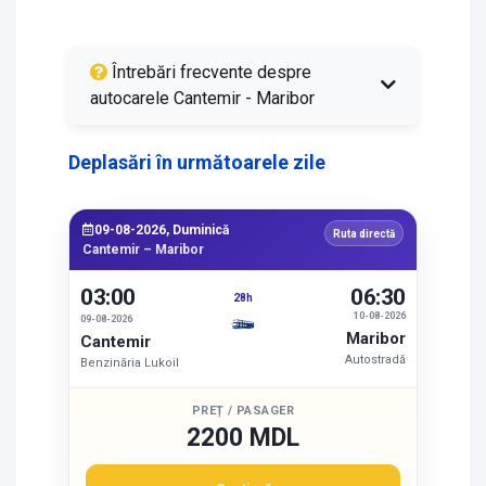
Întrebări frecvente despre
autocarele Cantemir - Maribor
Deplasări în următoarele zile
09-08-2026, Duminică
Ruta directă
Cantemir – Maribor
03:00
06:30
28h
10-08-2026
09-08-2026
Maribor
Cantemir
Autostradă
Benzinăria Lukoil
PREȚ / PASAGER
2200 MDL