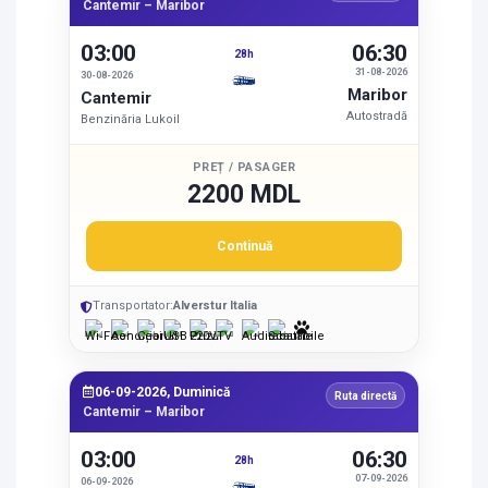
Cantemir – Maribor
03:00
06:30
28h
31-08-2026
30-08-2026
Maribor
Cantemir
Autostradă
Benzinăria Lukoil
PREȚ / PASAGER
2200 MDL
Continuă
Transportator:
Alverstur Italia
06-09-2026, Duminică
Ruta directă
Cantemir – Maribor
03:00
06:30
28h
07-09-2026
06-09-2026