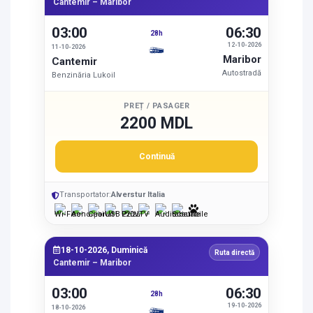
Cantemir – Maribor
03:00
06:30
28h
12-10-2026
11-10-2026
Maribor
Cantemir
Autostradă
Benzinăria Lukoil
PREȚ / PASAGER
2200 MDL
Continuă
Transportator:
Alverstur Italia
18-10-2026, Duminică
Ruta directă
Cantemir – Maribor
03:00
06:30
28h
19-10-2026
18-10-2026