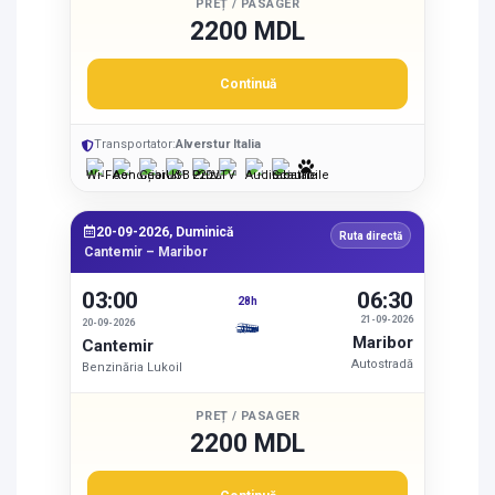
PREȚ / PASAGER
2200 MDL
Continuă
Transportator:
Alverstur Italia
20-09-2026, Duminică
Ruta directă
Cantemir – Maribor
03:00
06:30
28h
21-09-2026
20-09-2026
Maribor
Cantemir
Autostradă
Benzinăria Lukoil
PREȚ / PASAGER
2200 MDL