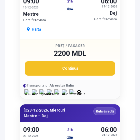
09:00
06:00
21h
17-12-2026
16-12-2026
Dej
Mestre
Gara feroviară
Gara feroviară
Hartă
PREȚ / PASAGER
2200 MDL
Continuă
Transportator:
Alverstur Italia
23-12-2026, Miercuri
Ruta directă
Mestre – Dej
09:00
06:00
21h
24-12-2026
23-12-2026