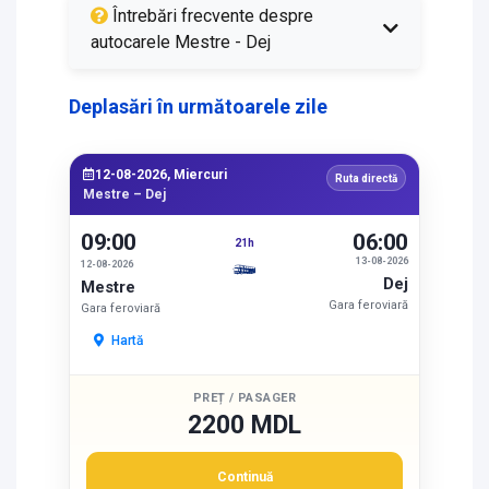
Întrebări frecvente despre
autocarele Mestre - Dej
Deplasări în următoarele zile
12-08-2026, Miercuri
Ruta directă
Mestre – Dej
09:00
06:00
21h
13-08-2026
12-08-2026
Dej
Mestre
Gara feroviară
Gara feroviară
Hartă
PREȚ / PASAGER
2200 MDL
Continuă