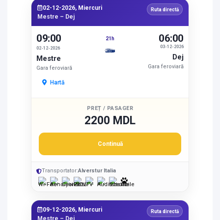
02-12-2026, Miercuri
Ruta directă
Mestre – Dej
09:00
06:00
21h
03-12-2026
02-12-2026
Dej
Mestre
Gara feroviară
Gara feroviară
Hartă
PREȚ / PASAGER
2200 MDL
Continuă
Transportator:
Alverstur Italia
09-12-2026, Miercuri
Ruta directă
Mestre – Dej