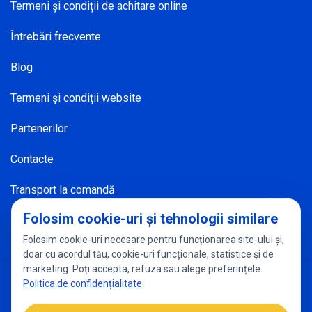
Termeni și condiții de achitare online
Întrebări frecvente
Blog
Termeni și condiții website
Partenerilor
Contacte
Transport la comandă
Folosim cookie-uri și tehnologii similare
Folosim cookie-uri necesare pentru funcționarea site-ului și,
doar cu acordul tău, cookie-uri funcționale, statistice și de
marketing. Poți accepta, refuza sau alege preferințele.
Politica de confidențialitate
Setări cookies
Politica de confidențialitate
.