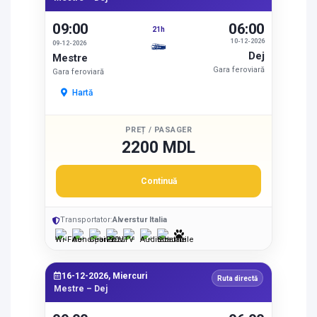
09:00
06:00
21h
10-12-2026
09-12-2026
Dej
Mestre
Gara feroviară
Gara feroviară
Hartă
PREȚ / PASAGER
2200 MDL
Continuă
Transportator:
Alverstur Italia
16-12-2026, Miercuri
Ruta directă
Mestre – Dej