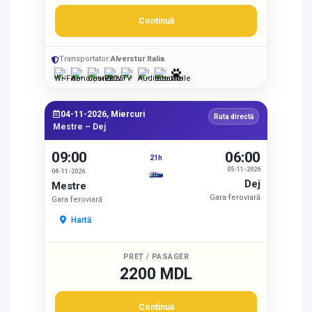
Continuă
Transportator:
Alverstur Italia
04-11-2026, Miercuri
Ruta directă
Mestre – Dej
09:00
06:00
21h
05-11-2026
04-11-2026
Dej
Mestre
Gara feroviară
Gara feroviară
Hartă
PREȚ / PASAGER
2200 MDL
Continuă