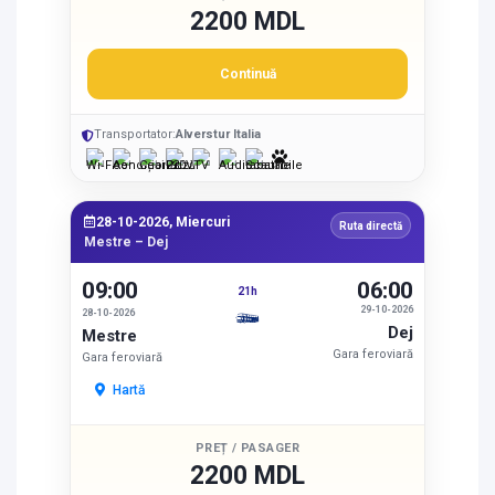
2200 MDL
Continuă
Transportator:
Alverstur Italia
28-10-2026, Miercuri
Ruta directă
Mestre – Dej
09:00
06:00
21h
29-10-2026
28-10-2026
Dej
Mestre
Gara feroviară
Gara feroviară
Hartă
PREȚ / PASAGER
2200 MDL