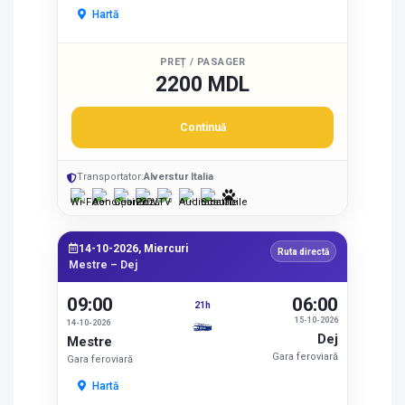
Hartă
PREȚ / PASAGER
2200 MDL
Continuă
Transportator:
Alverstur Italia
14-10-2026, Miercuri
Ruta directă
Mestre – Dej
09:00
06:00
21h
15-10-2026
14-10-2026
Dej
Mestre
Gara feroviară
Gara feroviară
Hartă