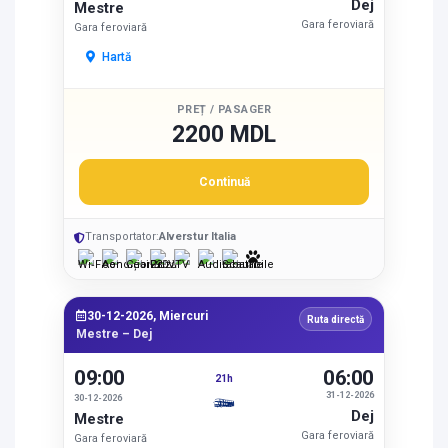
Dej
Mestre
Gara feroviară
Gara feroviară
Hartă
PREȚ / PASAGER
2200 MDL
Continuă
Transportator:
Alverstur Italia
30-12-2026, Miercuri
Ruta directă
Mestre – Dej
09:00
06:00
21h
31-12-2026
30-12-2026
Dej
Mestre
Gara feroviară
Gara feroviară