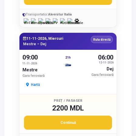
Transportator:
Alverstur Italia
11-11-2026, Miercuri
Ruta directă
Mestre – Dej
09:00
06:00
21h
12-11-2026
11-11-2026
Dej
Mestre
Gara feroviară
Gara feroviară
Hartă
PREȚ / PASAGER
2200 MDL
Continuă