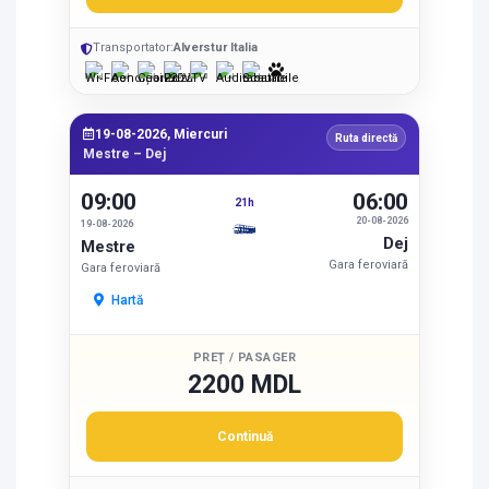
Transportator:
Alverstur Italia
19-08-2026, Miercuri
Ruta directă
Mestre – Dej
09:00
06:00
21h
20-08-2026
19-08-2026
Dej
Mestre
Gara feroviară
Gara feroviară
Hartă
PREȚ / PASAGER
2200 MDL
Continuă