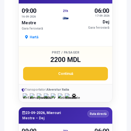
09:00
06:00
21h
17-09-2026
16-09-2026
Dej
Mestre
Gara feroviară
Gara feroviară
Hartă
PREȚ / PASAGER
2200 MDL
Continuă
Transportator:
Alverstur Italia
23-09-2026, Miercuri
Ruta directă
Mestre – Dej