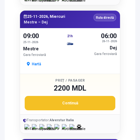
25-11-2026, Miercuri
Ruta directă
Mestre – Dej
09:00
06:00
21h
26-11-2026
25-11-2026
Dej
Mestre
Gara feroviară
Gara feroviară
Hartă
PREȚ / PASAGER
2200 MDL
Continuă
Transportator:
Alverstur Italia