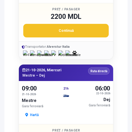
PREȚ / PASAGER
2200 MDL
Continuă
Transportator:
Alverstur Italia
21-10-2026, Miercuri
Ruta directă
Mestre – Dej
09:00
06:00
21h
22-10-2026
21-10-2026
Dej
Mestre
Gara feroviară
Gara feroviară
Hartă
PREȚ / PASAGER