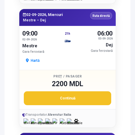
02-09-2026, Miercuri
Ruta directă
Mestre – Dej
09:00
06:00
21h
03-09-2026
02-09-2026
Dej
Mestre
Gara feroviară
Gara feroviară
Hartă
PREȚ / PASAGER
2200 MDL
Continuă
Transportator:
Alverstur Italia