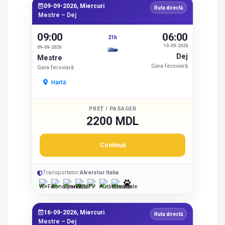
09-09-2026, Miercuri
Ruta directă
Mestre – Dej
09:00
06:00
21h
10-09-2026
09-09-2026
Dej
Mestre
Gara feroviară
Gara feroviară
Hartă
PREȚ / PASAGER
2200 MDL
Continuă
Transportator:
Alverstur Italia
16-09-2026, Miercuri
Ruta directă
Mestre – Dej