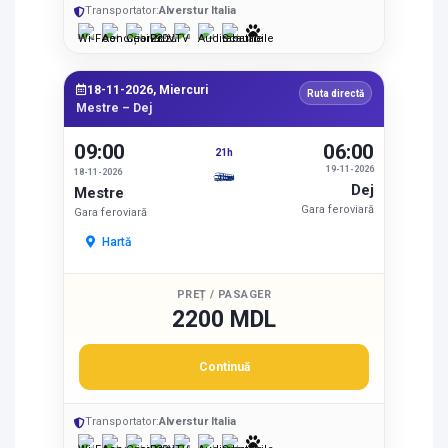
Transportator:
Alverstur Italia
18-11-2026, Miercuri
Ruta directă
Mestre – Dej
09:00
06:00
21h
19-11-2026
18-11-2026
Dej
Mestre
Gara feroviară
Gara feroviară
Hartă
PREȚ / PASAGER
2200 MDL
Continuă
Transportator:
Alverstur Italia