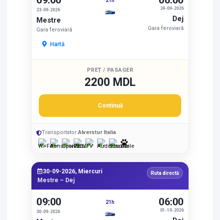
09:00
06:00
21h
24-09-2026
23-09-2026
Dej
Mestre
Gara feroviară
Gara feroviară
Hartă
PREȚ / PASAGER
2200 MDL
Continuă
Transportator:
Alverstur Italia
30-09-2026, Miercuri
Ruta directă
Mestre – Dej
09:00
06:00
21h
01-10-2026
30-09-2026