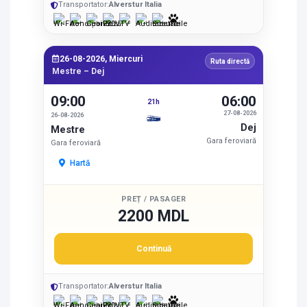
Transportator:
Alverstur Italia
26-08-2026, Miercuri
Ruta directă
Mestre – Dej
09:00
06:00
21h
27-08-2026
26-08-2026
Dej
Mestre
Gara feroviară
Gara feroviară
Hartă
PREȚ / PASAGER
2200 MDL
Continuă
Transportator:
Alverstur Italia